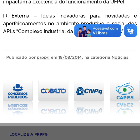
impactam a excelência do funcionamento da UFPel.
II) Externa – Ideias Inovadoras para novidades e
aperfeiçoamentos no ambiente produtivo e social dos
APLs “Complexo Industrial da Saúde” e “Alimentos”.
Publicado
por
prppg
em
18/08/2014
, na categoria
Notícias
.
LOCALIZE A PRPPG