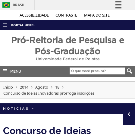
BRASIL
Simplifique!
ACESSIBILIDADE
CONTRASTE
MAPA DO SITE
Comunica BR
PORTAL UFPEL
Participe
ACESSO À INFORMAÇÃO
Pró-Reitoria de Pesquisa e
Acesso à informação
AUDITORIA
Pós-Graduação
Legislação
COBALTO
Universidade Federal de Pelotas
Canais
CONCURSOS
MENU
EDITAIS
Início
2014
Agosto
18
INTERNACIONAL
Concurso de Ideias Inovadoras prorroga inscrições
OUVIDORIA
PORTARIAS
NOTÍCIAS
>
TELEFONES
Concurso de Ideias