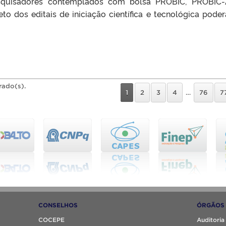
squisadores contemplados com bolsa PROBIC, PROBIC-
to dos editais de iniciação científica e tecnológica poder
rado(s).
1
2
3
4
…
76
7
CONSELHOS
ÓRGÃOS 
COCEPE
Auditoria