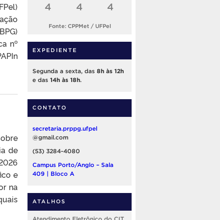
FPel)
4
4
4
uação
Fonte: CPPMet / UFPel
IBPG)
ca nº
EXPEDIENTE
PAPIn
Segunda a sexta, das
8h às 12h
e das
14h às 18h
.
CONTATO
secretaria.prppg.ufpel
sobre
@gmail.com
ia de
(53) 3284-4080
/2026
Campus Porto/Anglo – Sala
ico e
409 | Bloco A
or na
quais
ATALHOS
Atendimento Eletrônico do CIT