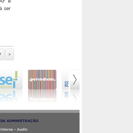
AF e
á ser
7
>
DA ADMINISTRAÇÃO
 Interna – AudIn