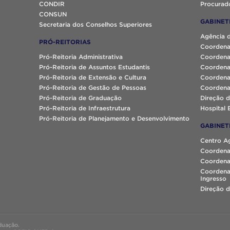
CONDIR
Procurado
CONSUN
GABINET
Secretaria dos Conselhos Superiores
Agência 
PRÓ-REITORIAS
Coordena
Pró-Reitoria Administrativa
Coordena
Pró-Reitoria de Assuntos Estudantis
Coordena
Pró-Reitoria de Extensão e Cultura
Coordena
Pró-Reitoria de Gestão de Pessoas
Coordena
Pró-Reitoria de Graduação
Direção d
Pró-Reitoria de Infraestrutura
Hospital 
Pró-Reitoria de Planejamento e Desenvolvimento
GABINET
Centro A
Coordena
Coordenaç
Coordena
Ingresso
Direção d
duação.