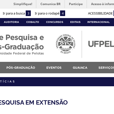
Simplifique!
Comunica BR
Participe
Acesso à infor
Ir para a busca
3
Ir para o rodapé
4
ACESSIBILIDADE
AUDITORIA
COBALTO
CONCURSOS
EDITAIS
INTERNACIONAL
e Pesquisa e
s-Graduação
rsidade Federal de Pelotas
PÓS-GRADUAÇÃO
EVENTOS
GUAIACA
SERVIÇO
TÍCIAS
 PESQUISA EM EXTENSÃO