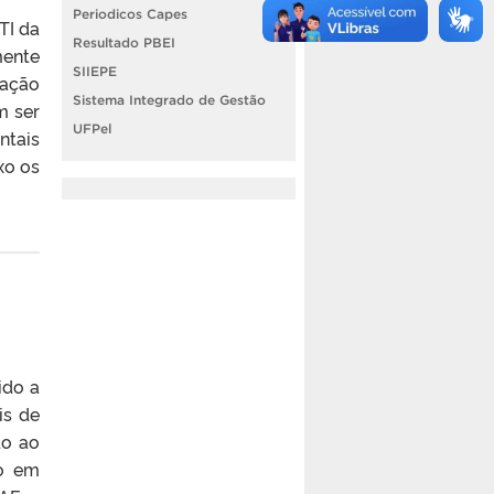
Periodicos Capes
TI da
Resultado PBEI
mente
SIIEPE
cação
Sistema Integrado de Gestão
m ser
UFPel
ntais
xo os
ido a
is de
do ao
do em