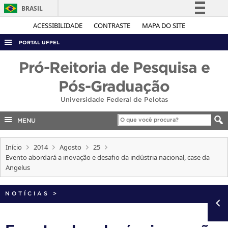
BRASIL
Simplifique!
ACESSIBILIDADE
CONTRASTE
MAPA DO SITE
Comunica BR
PORTAL UFPEL
Participe
ACESSO À INFORMAÇÃO
Pró-Reitoria de Pesquisa e
Acesso à informação
AUDITORIA
Pós-Graduação
Legislação
COBALTO
Universidade Federal de Pelotas
Canais
CONCURSOS
MENU
EDITAIS
Início
2014
Agosto
25
INTERNACIONAL
Evento abordará a inovação e desafio da indústria nacional, case da
OUVIDORIA
Angelus
PORTARIAS
NOTÍCIAS
>
TELEFONES