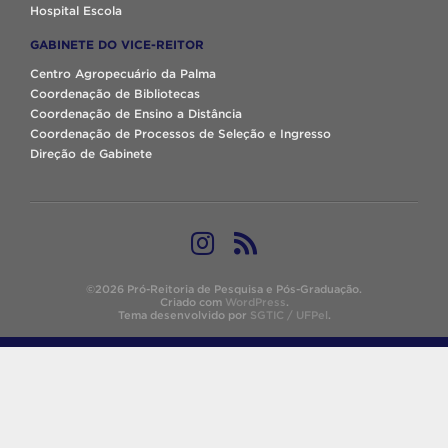
Hospital Escola
GABINETE DO VICE-REITOR
Centro Agropecuário da Palma
Coordenação de Bibliotecas
Coordenação de Ensino a Distância
Coordenação de Processos de Seleção e Ingresso
Direção de Gabinete
©2026 Pró-Reitoria de Pesquisa e Pós-Graduação.
Criado com
WordPress
.
Tema desenvolvido por
SGTIC / UFPel
.