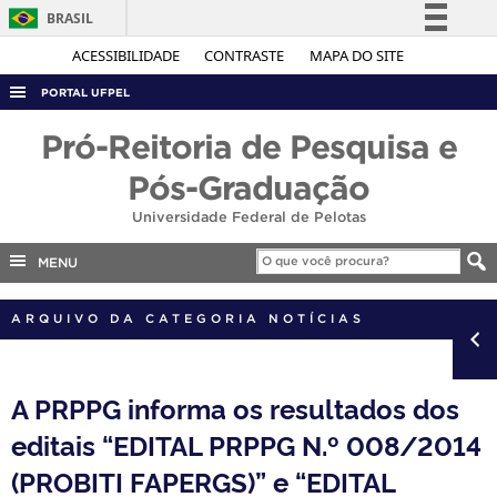
BRASIL
Simplifique!
ACESSIBILIDADE
CONTRASTE
MAPA DO SITE
Comunica BR
PORTAL UFPEL
Participe
ACESSO À INFORMAÇÃO
Pró-Reitoria de Pesquisa e
Acesso à informação
AUDITORIA
Pós-Graduação
Legislação
COBALTO
Universidade Federal de Pelotas
Canais
CONCURSOS
MENU
EDITAIS
ARQUIVO DA CATEGORIA NOTÍCIAS
INTERNACIONAL
OUVIDORIA
PORTARIAS
A PRPPG informa os resultados dos
editais “EDITAL PRPPG N.º 008/2014
TELEFONES
(PROBITI FAPERGS)” e “EDITAL