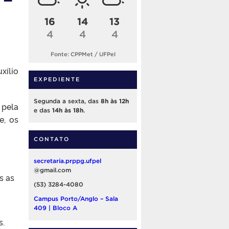
16
14
13
4
4
4
Fonte: CPPMet / UFPel
xílio
EXPEDIENTE
Segunda a sexta, das
8h às 12h
 pela
e das
14h às 18h
.
e, os
CONTATO
secretaria.prppg.ufpel
@gmail.com
s as
(53) 3284-4080
Campus Porto/Anglo – Sala
409 | Bloco A
s.