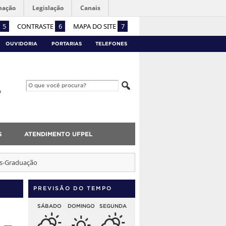
mação
Legislação
Canais
5
CONTRASTE
6
MAPA DO SITE
7
OUVIDORIA
PORTARIAS
TELEFONES
S
ATENDIMENTO UFPEL
ós-Graduação
PREVISÃO DO TEMPO
SÁBADO
DOMINGO
SEGUNDA
 –