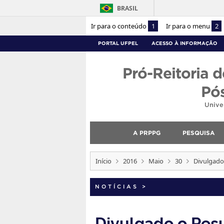
BRASIL
Ir para o conteúdo
1
Ir para o menu
2
PORTAL UFPEL
ACESSO À INFORMAÇÃO
Pró-Reitoria d
Pó
Unive
A PRPPG
PESQUISA
Início
2016
Maio
30
Divulgado
NOTÍCIAS
>
Divulgado o Res