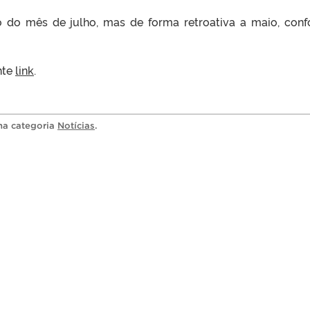
io do mês de julho, mas de forma retroativa a maio, con
nte
link
.
 na categoria
Notícias
.