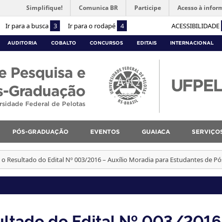
Simplifique!
Comunica BR
Participe
Acesso à infor
Ir para a busca
3
Ir para o rodapé
4
ACESSIBILIDADE
AUDITORIA
COBALTO
CONCURSOS
EDITAIS
INTERNACIONAL
e Pesquisa e
s-Graduação
rsidade Federal de Pelotas
PÓS-GRADUAÇÃO
EVENTOS
GUAIACA
SERVIÇO
 o Resultado do Edital Nº 003/2016 – Auxílio Moradia para Estudantes de P
ultado do Edital Nº 003/2016