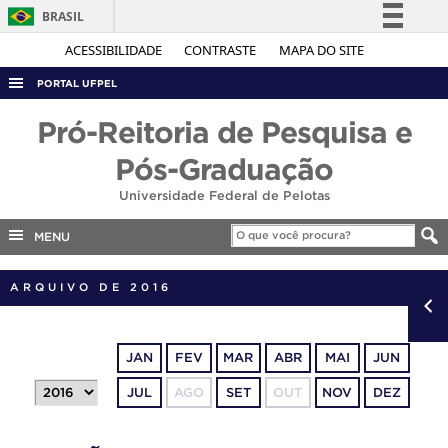
BRASIL
Simplifique!
ACESSIBILIDADE
CONTRASTE
MAPA DO SITE
Comunica BR
PORTAL UFPEL
Participe
ACESSO À INFORMAÇÃO
Pró-Reitoria de Pesquisa e
Acesso à informação
AUDITORIA
Pós-Graduação
Legislação
COBALTO
Universidade Federal de Pelotas
Canais
CONCURSOS
MENU
EDITAIS
ARQUIVO DE 2016
INTERNACIONAL
OUVIDORIA
PORTARIAS
JAN
FEV
MAR
ABR
MAI
JUN
TELEFONES
JUL
AGO
SET
OUT
NOV
DEZ