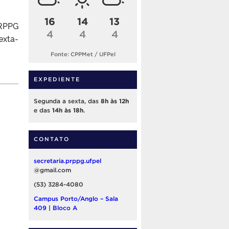
16
14
13
PRPPG
4
4
4
exta-
Fonte: CPPMet / UFPel
EXPEDIENTE
Segunda a sexta, das
8h às 12h
e das
14h às 18h
.
CONTATO
secretaria.prppg.ufpel
@gmail.com
(53) 3284-4080
Campus Porto/Anglo – Sala
409 | Bloco A