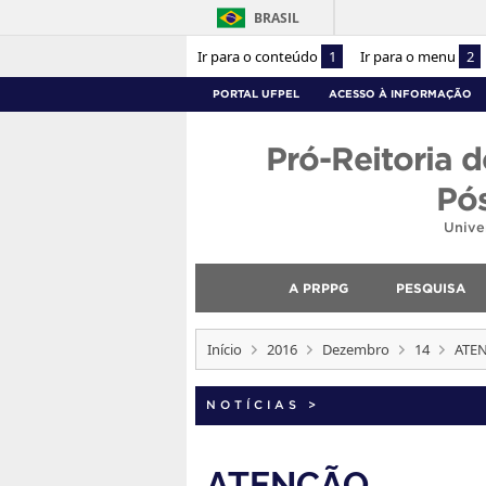
BRASIL
Ir para o conteúdo
1
Ir para o menu
2
PORTAL UFPEL
ACESSO À INFORMAÇÃO
Pró-Reitoria d
Pó
Unive
A PRPPG
PESQUISA
Início
2016
Dezembro
14
ATE
NOTÍCIAS
>
ATENÇÃO