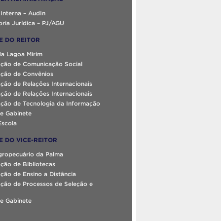
 Interna – AudIn
ria Jurídica – PJ/AGU
E DO REITOR
da Lagoa Mirim
ção de Comunicação Social
ção de Convênios
ção de Relações Internacionais
ção de Relações Internacionais
ção de Tecnologia da Informação
e Gabinete
Escola
E DO VICE-REITOR
gropecuário da Palma
ção de Bibliotecas
ão de Ensino a Distância
ção de Processos de Seleção e
e Gabinete