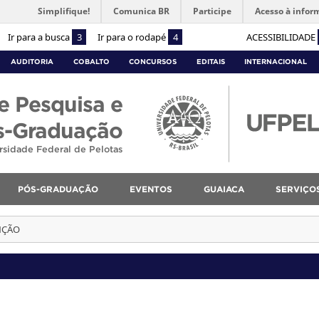
Simplifique!
Comunica BR
Participe
Acesso à infor
Ir para a busca
3
Ir para o rodapé
4
ACESSIBILIDADE
AUDITORIA
COBALTO
CONCURSOS
EDITAIS
INTERNACIONAL
e Pesquisa e
s-Graduação
rsidade Federal de Pelotas
PÓS-GRADUAÇÃO
EVENTOS
GUAIACA
SERVIÇO
NÇÃO