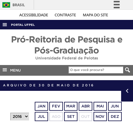
BRASIL
Simplifique!
ACESSIBILIDADE
CONTRASTE
MAPA DO SITE
Comunica BR
PORTAL UFPEL
Participe
ACESSO À INFORMAÇÃO
Pró-Reitoria de Pesquisa e
Acesso à informação
AUDITORIA
Pós-Graduação
Legislação
COBALTO
Universidade Federal de Pelotas
Canais
CONCURSOS
MENU
EDITAIS
ARQUIVO DE 30 DE MAIO DE 2016
INTERNACIONAL
OUVIDORIA
PORTARIAS
JAN
FEV
MAR
ABR
MAI
JUN
TELEFONES
JUL
AGO
SET
OUT
NOV
DEZ