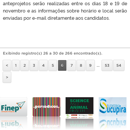
anteprojetos serão realizadas entre os dias 18 e 19 de
novembro e as informações sobre horário e local serão
enviadas por e-mail diretamente aos candidatos.
Exibindo registro(s) 26 a 30 de 266 encontrado(s).
<
1
2
3
4
5
6
7
8
9
…
53
54
>