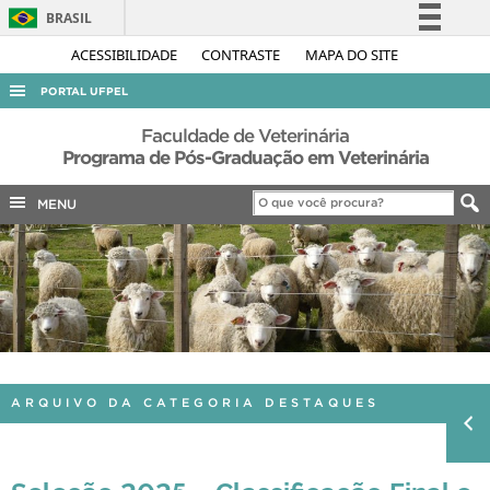
BRASIL
Simplifique!
ACESSIBILIDADE
CONTRASTE
MAPA DO SITE
Comunica BR
PORTAL UFPEL
Participe
ACESSO À INFORMAÇÃO
Faculdade de Veterinária
Acesso à informação
Programa de Pós-Graduação em Veterinária
AUDITORIA
Legislação
MENU
COBALTO
Canais
CONCURSOS
EDITAIS
INTERNACIONAL
OUVIDORIA
PORTARIAS
ARQUIVO DA CATEGORIA DESTAQUES
TELEFONES