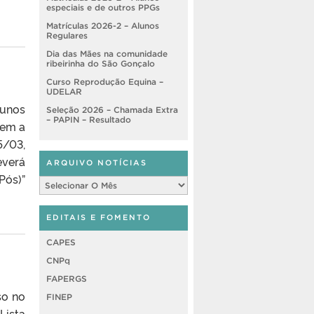
especiais e de outros PPGs
Matrículas 2026-2 – Alunos
Regulares
Dia das Mães na comunidade
ribeirinha do São Gonçalo
Curso Reprodução Equina –
UDELAR
lunos
Seleção 2026 – Chamada Extra
– PAPIN – Resultado
rem a
5/03,
everá
ARQUIVO NOTÍCIAS
Pós)”
Arquivo
Notícias
EDITAIS E FOMENTO
CAPES
CNPq
FAPERGS
so no
FINEP
Lista