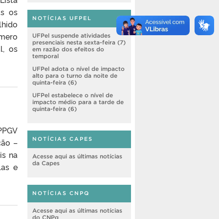
as os
NOTÍCIAS UFPEL
lhido
úmero
UFPel suspende atividades
presenciais nesta sexta-feira (7)
l, os
em razão dos efeitos do
temporal
UFPel adota o nível de impacto
alto para o turno da noite de
quinta-feira (6)
UFPel estabelece o nível de
impacto médio para a tarde de
quinta-feira (6)
 PPGV
NOTÍCIAS CAPES
ção –
is na
Acesse aqui as últimas notícias
da Capes
las e
NOTÍCIAS CNPQ
Acesse aqui as últimas notícias
do CNPq