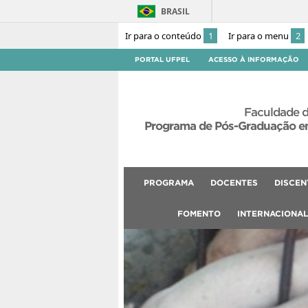
BRASIL
Ir para o conteúdo
1
Ir para o menu
2
PORTAL UFPEL
ACESSO À INFORMAÇÃO
Faculdade d
Programa de Pós-Graduação em
PROGRAMA
DOCENTES
DISCEN
FOMENTO
INTERNACIONA