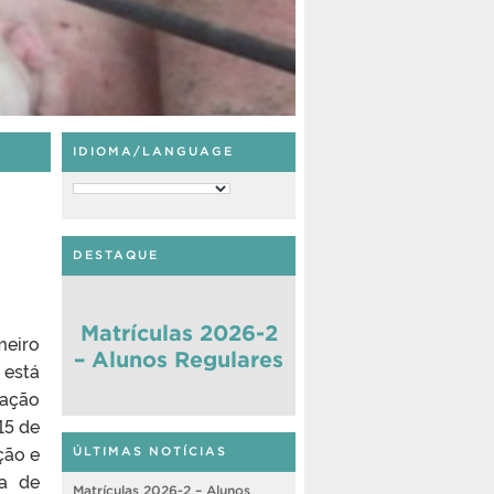
IDIOMA/LANGUAGE
DESTAQUE
Matrículas 2026-2
meiro
– Alunos Regulares
 está
tação
15 de
ção e
ÚLTIMAS NOTÍCIAS
ia de
Matrículas 2026-2 – Alunos