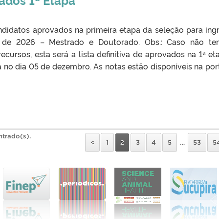
andidatos aprovados na primeira etapa da seleção para ing
 de 2026 – Mestrado e Doutorado. Obs.: Caso não te
cursos, esta será a lista definitiva de aprovados na 1ª et
 no dia 05 de dezembro. As notas estão disponíveis na por
ntrado(s).
<
1
2
3
4
5
…
53
5