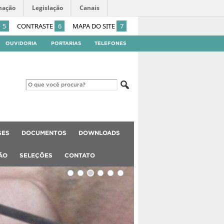
mação
Legislação
Canais
5
CONTRASTE
6
MAPA DO SITE
7
OUVIDORIA
PORTARIAS
TELEFONES
SES
DOCUMENTOS
DOWNLOADS
ÃO
SELEÇÕES
CONTATO