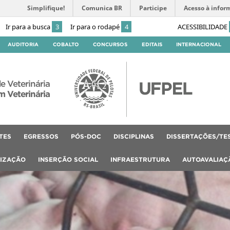
Simplifique!
Comunica BR
Participe
Acesso à infor
Ir para a busca
3
Ir para o rodapé
4
ACESSIBILIDADE
AUDITORIA
COBALTO
CONCURSOS
EDITAIS
INTERNACIONAL
e Veterinária
 Veterinária
TES
EGRESSOS
PÓS-DOC
DISCIPLINAS
DISSERTAÇÕES/TE
LIZAÇÃO
INSERÇÃO SOCIAL
INFRAESTRUTURA
AUTOAVALIAÇ