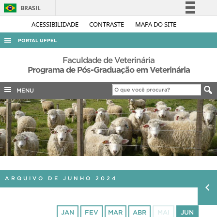
BRASIL
Simplifique!
ACESSIBILIDADE
CONTRASTE
MAPA DO SITE
Comunica BR
PORTAL UFPEL
Participe
ACESSO À INFORMAÇÃO
Faculdade de Veterinária
Acesso à informação
Programa de Pós-Graduação em Veterinária
AUDITORIA
Legislação
MENU
COBALTO
Canais
CONCURSOS
EDITAIS
INTERNACIONAL
OUVIDORIA
PORTARIAS
ARQUIVO DE JUNHO 2024
TELEFONES
JAN
FEV
MAR
ABR
MAI
JUN