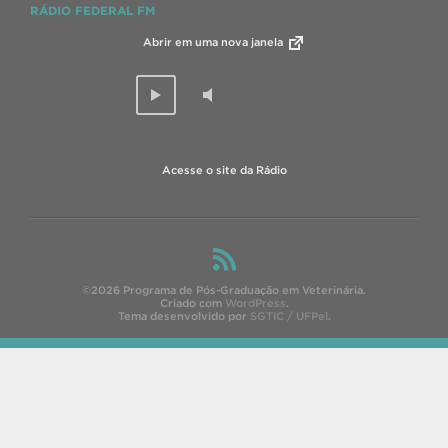
RÁDIO FEDERAL FM
Abrir em uma nova janela
Acesse o site da Rádio
©2026 Programa de Pós-Graduação em Veterinária.
Criado com
WordPress
.
Tema desenvolvido por
SGTIC / UFPel
.