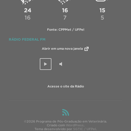
24
16
15
16
7
5
Fonte: CPPMet / UFPel
RÁDIO FEDERAL FM
Abrir em uma nova janela
Acesse o site da Rádio
©2026 Programa de Pós-Graduação em Veterinária.
Criado com
WordPress
.
Tema desenvolvido por
SGTIC / UFPel
.