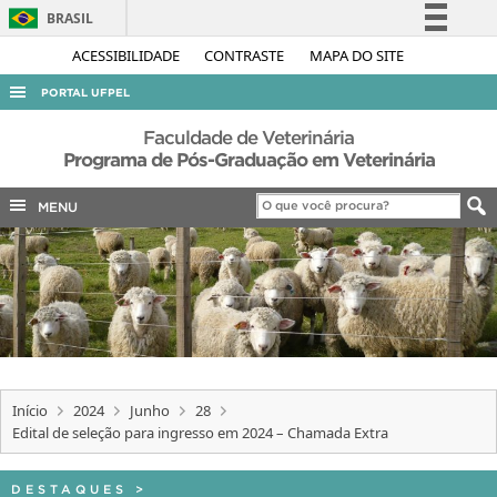
BRASIL
Simplifique!
ACESSIBILIDADE
CONTRASTE
MAPA DO SITE
Comunica BR
PORTAL UFPEL
Participe
ACESSO À INFORMAÇÃO
Faculdade de Veterinária
Acesso à informação
Programa de Pós-Graduação em Veterinária
AUDITORIA
Legislação
MENU
COBALTO
Canais
CONCURSOS
EDITAIS
INTERNACIONAL
OUVIDORIA
PORTARIAS
Início
2024
Junho
28
Edital de seleção para ingresso em 2024 – Chamada Extra
TELEFONES
DESTAQUES
>