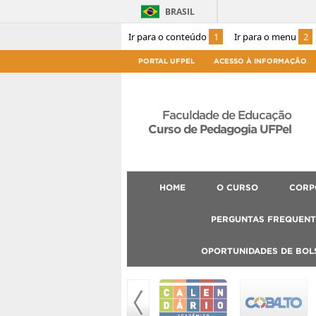
BRASIL
Ir para o conteúdo
1
Ir para o menu
2
PORTAL UFPEL
ACESSO À INFORMAÇÃO
Faculdade de Educação
Curso de Pedagogia UFPel
HOME
O CURSO
CORP
PERGUNTAS FREQUENT
OPORTUNIDADES DE BOL