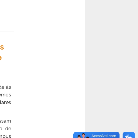
s
e
de às
demos
iares
ossam
ão de
ampus