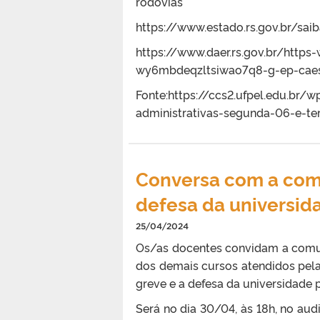
rodovias
https://www.estado.rs.gov.br/sa
https://www.daer.rs.gov.br/htt
wy6mbdeqzltsiwao7q8-g-ep-caes
Fonte:https://ccs2.ufpel.edu.br
administrativas-segunda-06-e-te
Conversa com a com
defesa da universid
25/04/2024
Os/as docentes convidam a comun
dos demais cursos atendidos pela
greve e a defesa da universidade 
Será no dia 30/04, às 18h, no au