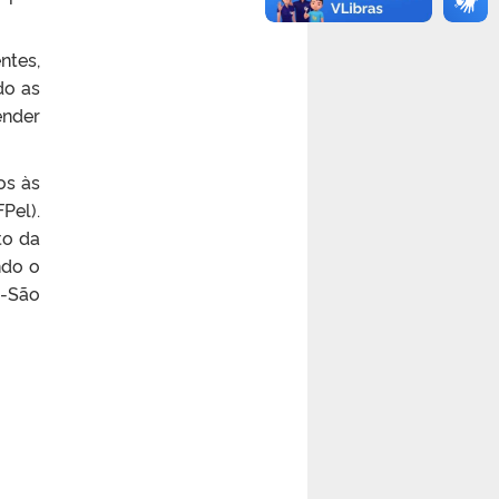
ntes,
do as
ender
os às
Pel).
to da
ndo o
m-São