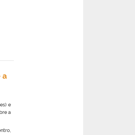
 a
es) e
bre a
ntro,