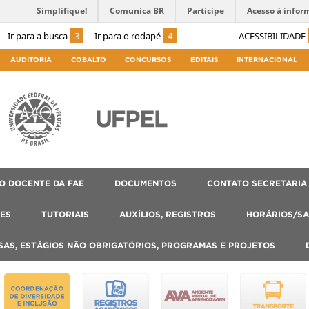
Simplifique!
Comunica BR
Participe
Acesso à infor
Ir para a busca
3
Ir para o rodapé
4
ACESSIBILIDADE
AUDITORIA
COBALTO
CONCURSOS
EDITAIS
INTERNACIONAL
O DOCENTE DA FAE
DOCUMENTOS
CONTATO SECRETARIA
ES
TUTORIAIS
AUXÍLIOS, REGISTROS
HORÁRIOS/SA
SAS, ESTÁGIOS NÃO OBRIGATÓRIOS, PROGRAMAS E PROJETOS