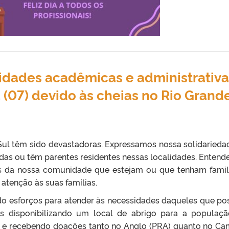
idades acadêmicas e administrativa
 (07) devido às cheias no Rio Grand
Sul têm sido devastadoras. Expressamos nossa solidarieda
adas ou têm parentes residentes nessas localidades. Enten
da nossa comunidade que estejam ou que tenham famil
a atenção às suas famílias.
ndo esforços para atender às necessidades daqueles que p
os disponibilizando um local de abrigo para a populaç
de e recebendo doações tanto no Anglo (PRA) quanto no C