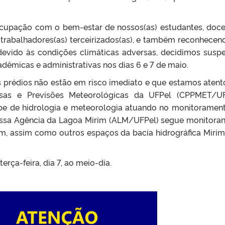
cupação com o bem-estar de nossos(as) estudantes, doce
e trabalhadores(as) terceirizados(as), e também reconhecen
 devido às condições climáticas adversas, decidimos susp
dêmicas e administrativas nos dias 6 e 7 de maio.
 prédios não estão em risco imediato e que estamos atent
sas e Previsões Meteorológicas da UFPel (CPPMET/UF
 de hidrologia e meteorologia atuando no monitoramen
ossa Agência da Lagoa Mirim (ALM/UFPel) segue monitora
im, assim como outros espaços da bacia hidrográfica Miri
rça-feira, dia 7, ao meio-dia.