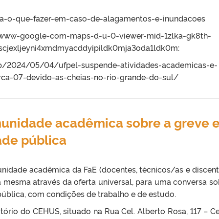
iba-o-que-fazer-em-caso-de-alagamentos-e-inundacoes
ps-www-google-com-maps-d-u-0-viewer-mid-1zlka-gk8th-
cjexljeyni4xmdmyacddyipildk0mja3oda1ldk0m:
/wp/2024/05/04/ufpel-suspende-atividades-academicas-e-
rca-07-devido-as-cheias-no-rio-grande-do-sul/
unidade acadêmica sobre a greve e
ade pública
idade acadêmica da FaE (docentes, técnicos/as e discent
 mesma através da oferta universal, para uma conversa so
pública, com condições de trabalho e de estudo.
ditório do CEHUS, situado na Rua
Cel. Alberto Rosa, 117 – Ce