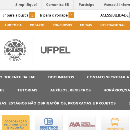
Simplifique!
Comunica BR
Participe
Acesso à infor
Ir para a busca
3
Ir para o rodapé
4
ACESSIBILIDADE
AUDITORIA
COBALTO
CONCURSOS
EDITAIS
INTERNACIONAL
O DOCENTE DA FAE
DOCUMENTOS
CONTATO SECRETARIA
ES
TUTORIAIS
AUXÍLIOS, REGISTROS
HORÁRIOS/SA
SAS, ESTÁGIOS NÃO OBRIGATÓRIOS, PROGRAMAS E PROJETOS