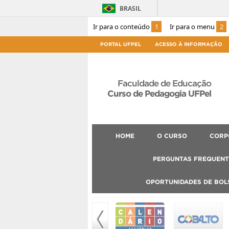
BRASIL
Ir para o conteúdo
1
Ir para o menu
2
PORTAL UFPEL
ACESSO À INFORMAÇÃO
Faculdade de Educação
Curso de Pedagogia UFPel
HOME
O CURSO
CORP
PERGUNTAS FREQUENT
OPORTUNIDADES DE BOL