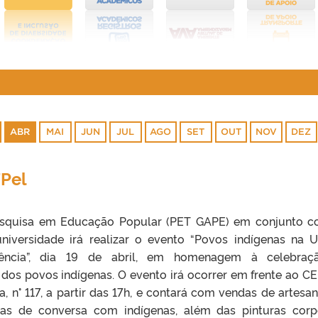
ABR
MAI
JUN
JUL
AGO
SET
OUT
NOV
DEZ
FPel
squisa em Educação Popular (PET GAPE) em conjunto 
niversidade irá realizar o evento “Povos indígenas na U
tência”, dia 19 de abril, em homenagem à celebraç
dos povos indígenas. O evento irá ocorrer em frente ao C
a, n° 117, a partir das 17h, e contará com vendas de artesan
odas de conversa com indígenas, além das pinturas corp