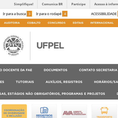
Simplifique!
Comunica BR
Participe
Acesso à infor
Ir para a busca
3
Ir para o rodapé
4
ACESSIBILIDADE
AUDITORIA
COBALTO
CONCURSOS
EDITAIS
INTERNACIONAL
O DOCENTE DA FAE
DOCUMENTOS
CONTATO SECRETARIA
ES
TUTORIAIS
AUXÍLIOS, REGISTROS
HORÁRIOS/SA
SAS, ESTÁGIOS NÃO OBRIGATÓRIOS, PROGRAMAS E PROJETOS