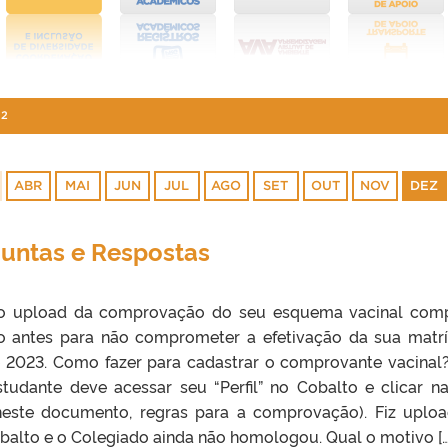
22
ABR
MAI
JUN
JUL
AGO
SET
OUT
NOV
DEZ
guntas e Respostas
z o upload da comprovação do seu esquema vacinal com
o antes para não comprometer a efetivação da sua matrí
e 2023. Como fazer para cadastrar o comprovante vacinal
tudante deve acessar seu “Perfil” no Cobalto e clicar n
neste documento, regras para a comprovação). Fiz uplo
alto e o Colegiado ainda não homologou. Qual o motivo […