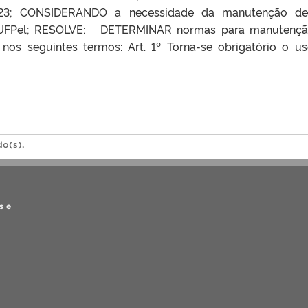
2-23; CONSIDERANDO a necessidade da manutenção d
 UFPel; RESOLVE: DETERMINAR normas para manutençã
, nos seguintes termos: Art. 1º Torna-se obrigatório o u
]
do(s).
s e