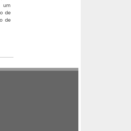
e um
o de
so de