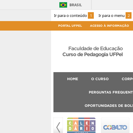
BRASIL
Ir para o conteúdo
1
Ir para o menu
2
PORTAL UFPEL
ACESSO À INFORMAÇÃO
Faculdade de Educação
Curso de Pedagogia UFPel
HOME
O CURSO
CORP
PERGUNTAS FREQUENT
OPORTUNIDADES DE BOL