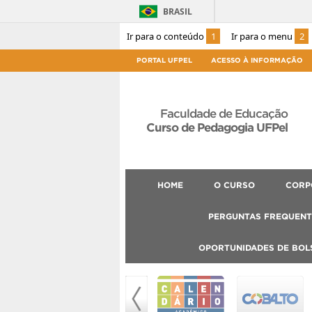
BRASIL
Ir para o conteúdo
1
Ir para o menu
2
PORTAL UFPEL
ACESSO À INFORMAÇÃO
Faculdade de Educação
Curso de Pedagogia UFPel
HOME
O CURSO
CORP
PERGUNTAS FREQUENT
OPORTUNIDADES DE BOL