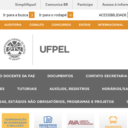
Simplifique!
Comunica BR
Participe
Acesso à infor
Ir para a busca
3
Ir para o rodapé
4
ACESSIBILIDADE
AUDITORIA
COBALTO
CONCURSOS
EDITAIS
INTERNACIONAL
O DOCENTE DA FAE
DOCUMENTOS
CONTATO SECRETARIA
ES
TUTORIAIS
AUXÍLIOS, REGISTROS
HORÁRIOS/SA
SAS, ESTÁGIOS NÃO OBRIGATÓRIOS, PROGRAMAS E PROJETOS