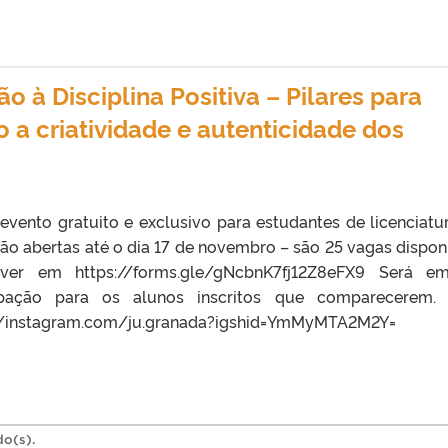
 à Disciplina Positiva – Pilares para
o a criatividade e autenticidade dos
vento gratuito e exclusivo para estudantes de licenciatu
tão abertas até o dia 17 de novembro – são 25 vagas disponí
ver em https://forms.gle/gNcbnK7fj12Z8eFX9 Será em
cipação para os alunos inscritos que comparecerem.
://instagram.com/ju.granada?igshid=YmMyMTA2M2Y=
do(s).