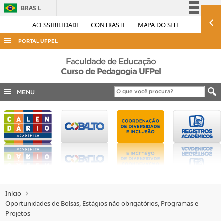
BRASIL
Simplifique!
ACESSIBILIDADE
CONTRASTE
MAPA DO SITE
Comunica BR
PORTAL UFPEL
Participe
ACESSO À INFORMAÇÃO
Faculdade de Educação
Acesso à informação
Curso de Pedagogia UFPel
AUDITORIA
Legislação
MENU
COBALTO
Canais
CONCURSOS
EDITAIS
INTERNACIONAL
OUVIDORIA
PORTARIAS
Início
TELEFONES
Oportunidades de Bolsas, Estágios não obrigatórios, Programas e
Projetos