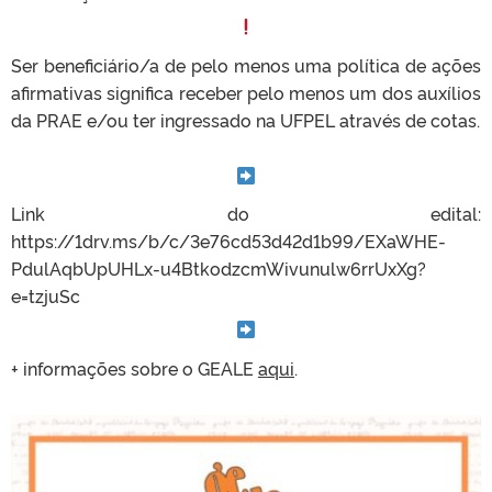
Ser beneficiário/a de pelo menos uma política de ações
afirmativas significa receber pelo menos um dos auxílios
da PRAE e/ou ter ingressado na UFPEL através de cotas.
Link do edital:
https://1drv.ms/b/c/3e76cd53d42d1b99/EXaWHE-
PdulAqbUpUHLx-u4BtkodzcmWivunulw6rrUxXg?
e=tzjuSc
+ informações sobre o GEALE
aqui
.