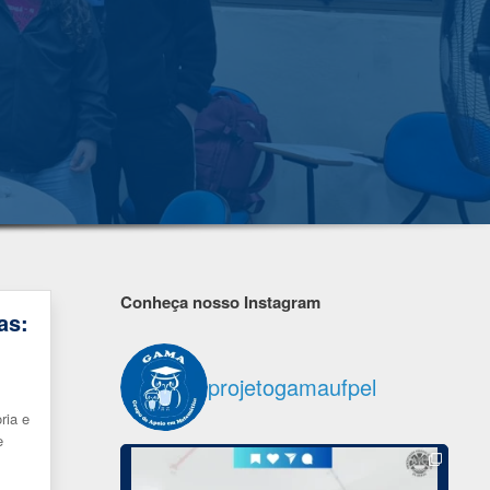
Conheça nosso Instagram
as:
projetogamaufpel
ria e
e