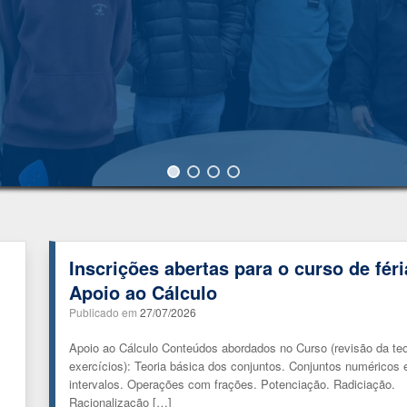
Inscrições abertas para o curso de féri
Apoio ao Cálculo
Publicado em
27/07/2026
l
Apoio ao Cálculo Conteúdos abordados no Curso (revisão da teo
exercícios): Teoria básica dos conjuntos. Conjuntos numéricos 
intervalos. Operações com frações. Potenciação. Radiciação.
Racionalização […]