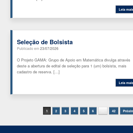
Leia mai
Seleção de Bolsista
Publicado em
23/07/2026
O Projeto GAMA: Grupo de Apoio em Matemática divulga através
deste a abertura de edital de seleção para 1 (um) bolsista, mais
cadastro de reserva. […]
Leia mai
Navegação de posts
1
2
3
4
5
6
…
42
Próxi