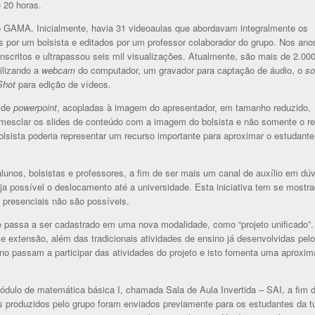
 20 horas.
o GAMA. Inicialmente, havia 31 videoaulas que abordavam integralmente os
por um bolsista e editados por um professor colaborador do grupo. Nos ano
scritos e ultrapassou seis mil visualizações. Atualmente, são mais de 2.00
ilizando a
webcam
do computador, um gravador para captação de áudio, o
so
Shot
para edição de vídeos.
de
powerpoint
, acopladas à imagem do apresentador, em tamanho reduzido,
or mesclar os slides de conteúdo com a imagem do bolsista e não somente o r
lsista poderia representar um recurso importante para aproximar o estudante
lunos, bolsistas e professores, a fim de ser mais um canal de auxílio em dú
ja possível o deslocamento até a universidade. Esta iniciativa tem se mostr
 presenciais não são possíveis.
e passa a ser cadastrado em uma nova modalidade, como “projeto unificado”.
e extensão, além das tradicionais atividades de ensino já desenvolvidas pel
ino passam a participar das atividades do projeto e isto fomenta uma aproxi
dulo de matemática básica I, chamada Sala de Aula Invertida – SAI, a fim d
s produzidos pelo grupo foram enviados previamente para os estudantes da 