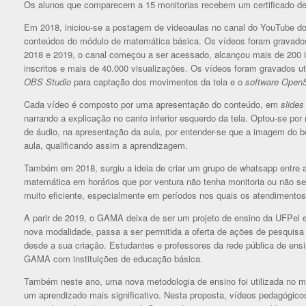
Os alunos que comparecem a 15 monitorias recebem um certificado de
Em 2018, iniciou-se a postagem de videoaulas no canal do YouTube d
conteúdos do módulo de matemática básica. Os vídeos foram gravados 
2018 e 2019, o canal começou a ser acessado, alcançou mais de 200 in
inscritos e mais de 40.000 visualizações. Os vídeos foram gravados ut
OBS Studio
para captação dos movimentos da tela e o
software Open
Cada vídeo é composto por uma apresentação do conteúdo, em
slides
narrando a explicação no canto inferior esquerdo da tela. Optou-se p
de áudio, na apresentação da aula, por entender-se que a imagem do bo
aula, qualificando assim a aprendizagem.
Também em 2018, surgiu a ideia de criar um grupo de whatsapp entre a
matemática em horários que por ventura não tenha monitoria ou não se
muito eficiente, especialmente em períodos nos quais os atendimentos
A parir de 2019, o GAMA deixa de ser um projeto de ensino da UFPel 
nova modalidade, passa a ser permitida a oferta de ações de pesquisa 
desde a sua criação. Estudantes e professores da rede pública de ens
GAMA com instituições de educação básica.
Também neste ano, uma nova metodologia de ensino foi utilizada no mó
um aprendizado mais significativo. Nesta proposta, vídeos pedagógico