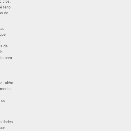
cícios.
é feito
ão do
vas
 que
,
es de
de
to para
os, além
imento
s
 de
rsidades
por