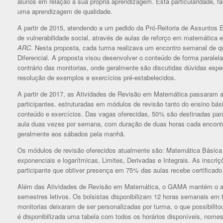
alunos em relação a sua própria aprendizagem. Esta particularidade, fa
uma aprendizagem de qualidade.
A partir de 2015, atendendo a um pedido da Pró-Reitoria de Assuntos 
de vulnerabilidade social, através de aulas de reforço em matemátic
ARC
. Nesta proposta, cada turma realizava um encontro semanal de 
Diferencial. A proposta visou desenvolver o conteúdo de forma paralela
contrário das monitorias, onde geralmente são discutidas dúvidas espe
resolução de exemplos e exercícios pré-estabelecidos.
A partir de 2017, as Atividades de Revisão em Matemática passaram a
participantes. estruturadas em módulos de revisão tanto do ensino bá
conteúdo e exercícios. Das vagas oferecidas, 50% são destinadas pa
aula duas vezes por semana, com duração de duas horas cada encontr
geralmente aos sábados pela manhã.
Os módulos de revisão oferecidos atualmente são: Matemática Básica 
exponenciais e logarítmicas, Limites, Derivadas e Integrais. As inscr
participante que obtiver presença em 75% das aulas recebe certificad
Além das Atividades de Revisão em Matemática, o GAMA mantém o ate
semestres letivos. Os bolsistas disponibilizam 12 horas semanais em t
monitorias deixaram de ser personalizadas por turma, o que possibilit
é disponibilizada uma tabela com todos os horários disponíveis, nomes