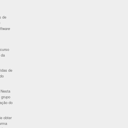
s de
0
ftware
ecurso
 da
vidas de
ado
 Nesta
o grupo
mação do
e obter
turma