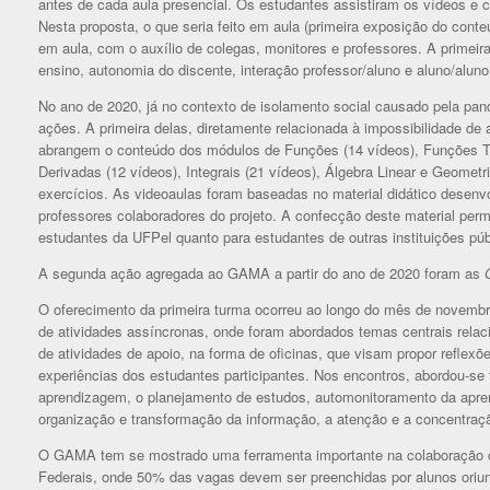
antes de cada aula presencial. Os estudantes assistiram os vídeos e 
Nesta proposta, o que seria feito em aula (primeira exposição do conteú
em aula, com o auxílio de colegas, monitores e professores. A prime
ensino, autonomia do discente, interação professor/aluno e aluno/alun
No ano de 2020, já no contexto de isolamento social causado pela p
ações. A primeira delas, diretamente relacionada à impossibilidade de
abrangem o conteúdo dos módulos de Funções (14 vídeos), Funções Tri
Derivadas (12 vídeos), Integrais (21 vídeos), Álgebra Linear e Geomet
exercícios. As videoaulas foram baseadas no material didático desen
professores colaboradores do projeto. A confecção deste material permi
estudantes da UFPel quanto para estudantes de outras instituições públ
A segunda ação agregada ao GAMA a partir do ano de 2020 foram as
O oferecimento da primeira turma ocorreu ao longo do mês de novembro
de atividades assíncronas, onde foram abordados temas centrais rela
de atividades de apoio, na forma de oficinas, que visam propor reflex
experiências dos estudantes participantes. Nos encontros, abordou-se
aprendizagem, o planejamento de estudos, automonitoramento da apre
organização e transformação da informação, a atenção e a concentração
O GAMA tem se mostrado uma ferramenta importante na colaboração co
Federais, onde 50% das vagas devem ser preenchidas por alunos oriundo