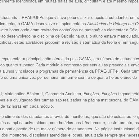
cilmente identificada em muitas salas de aula, dificultam e até mesmo imposs
Estudantis – PRAE/UFPel que visava potencializar o apoio a estudantes em s
a elementar, o GAMA desenvolve e implementa as
Atividades de Reforço em Cá
quatro horas onde eram revisados conteúdos de matemática elementar e Cálcu
 ao desenvolvido na disciplina de Cálculo na qual o aluno estava matriculado
cíficas, estas atividades propõem a revisão sistemática da teoria e, em segu
 representar a principal ação oferecida pelo GAMA, em número de estudante
sico quanto superior. Cada módulo é composto por seis aulas presenciais env
ra alunos vinculados a programas de permanência da PRAE/UFPel. Cada turm
o ou uma única vez por semana, em um encontro de quatro horas oferecido
I, Matemática Básica II, Geometria Analítica, Funções, Funções trigonométr
ições e a divulgação das turmas são realizadas na página institucional do GA
o de 12 horas em cada módulo.
ndimento dos estudantes através de monitorias, que são oferecidas ao lon
rês campi da universidade, com horários nos três turnos e, neste formato, as
ou a participação de um maior número de estudantes. Na página institucional 
 dos monitores, disciplinas atendidas e locais, atualizada sempre que necess