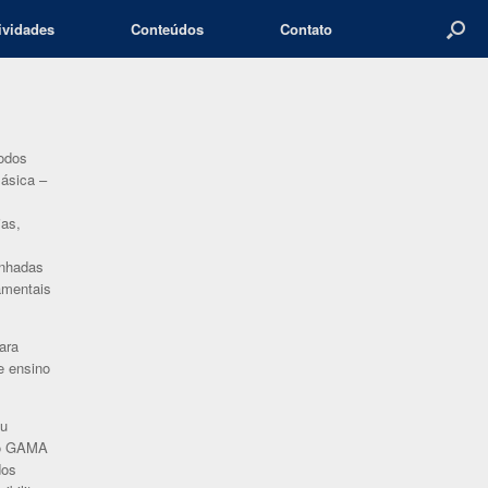
ividades
Conteúdos
Contato
todos
Básica –
ias,
anhadas
amentais
ara
e ensino
eu
 o GAMA
dos