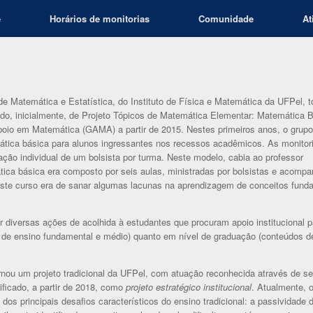
e
Horários de monitorias
Comunidade
At
 Matemática e Estatística, do Instituto de Física e Matemática da UFPel, 
lado, inicialmente, de Projeto Tópicos de Matemática Elementar: Matemática 
oio em Matemática (GAMA) a partir de 2015. Nestes primeiros anos, o grupo
ática básica para alunos ingressantes nos recessos acadêmicos. As monitor
ção individual de um bolsista por turma. Neste modelo, cabia ao professor
tica básica era composto por seis aulas, ministradas por bolsistas e acomp
deste curso era de sanar algumas lacunas na aprendizagem de conceitos fund
r diversas ações de acolhida à estudantes que procuram apoio institucional p
s de ensino fundamental e médio) quanto em nível de graduação (conteúdos d
ou um projeto tradicional da UFPel, com atuação reconhecida através de s
icado, a partir de 2018, como
projeto estratégico institucional
. Atualmente,
os principais desafios característicos do ensino tradicional: a passividade 