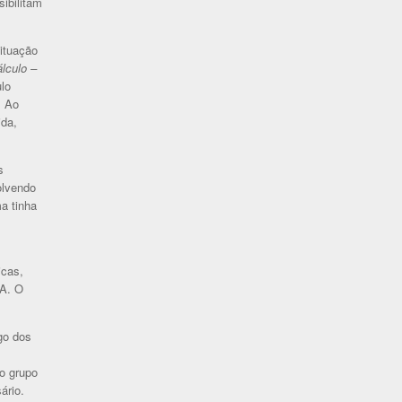
ibilitam
ituação
lculo –
lo
. Ao
ida,
s
olvendo
a tinha
icas,
MA. O
go dos
do grupo
ário.