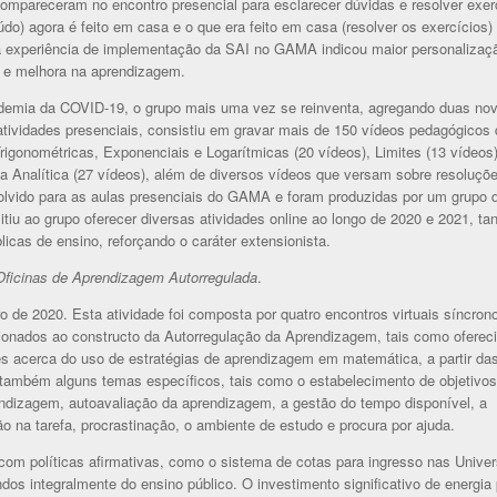
compareceram no encontro presencial para esclarecer dúvidas e resolver exer
do) agora é feito em casa e o que era feito em casa (resolver os exercícios) 
ira experiência de implementação da SAI no GAMA indicou maior personalizaç
o e melhora na aprendizagem.
andemia da COVID-19, o grupo mais uma vez se reinventa, agregando duas no
 atividades presenciais, consistiu em gravar mais de 150 vídeos pedagógicos
gonométricas, Exponenciais e Logarítmicas (20 vídeos), Limites (13 vídeos)
ria Analítica (27 vídeos), além de diversos vídeos que versam sobre resoluçõ
volvido para as aulas presenciais do GAMA e foram produzidas por um grupo 
tiu ao grupo oferecer diversas atividades online ao longo de 2020 e 2021, tan
icas de ensino, reforçando o caráter extensionista.
Oficinas de Aprendizagem
Autorregulada
.
 de 2020. Esta atividade foi composta por quatro encontros virtuais síncron
cionados ao constructo da Autorregulação da Aprendizagem, tais como oferec
ões acerca do uso de estratégias de aprendizagem em matemática, a partir da
 também alguns temas específicos, tais como o estabelecimento de objetivos
ndizagem, autoavaliação da aprendizagem, a gestão do tempo disponível, a
 na tarefa, procrastinação, o ambiente de estudo e procura por ajuda.
m políticas afirmativas, como o sistema de cotas para ingresso nas Unive
s integralmente do ensino público. O investimento significativo de energia 