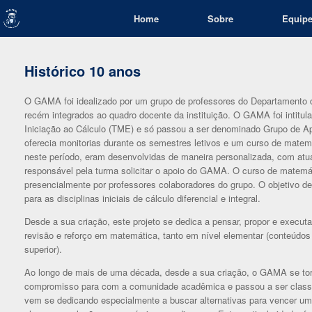
Skip
Home
Sobre
Equip
to
content
Histórico 10 anos
O GAMA foi idealizado por um grupo de professores do Departamento de
recém integrados ao quadro docente da instituição. O GAMA foi intitu
Iniciação ao Cálculo (TME) e só passou a ser denominado Grupo de Ap
oferecia monitorias durante os semestres letivos e um curso de matem
neste período, eram desenvolvidas de maneira personalizada, com atua
responsável pela turma solicitar o apoio do GAMA. O curso de matemá
presencialmente por professores colaboradores do grupo. O objetivo 
para as disciplinas iniciais de cálculo diferencial e integral.
Desde a sua criação, este projeto se dedica a pensar, propor e executa
revisão e reforço em matemática, tanto em nível elementar (conteúdo
superior).
Ao longo de mais de uma década, desde a sua criação, o GAMA se torn
compromisso para com a comunidade acadêmica e passou a ser classif
vem se dedicando especialmente a buscar alternativas para vencer um d