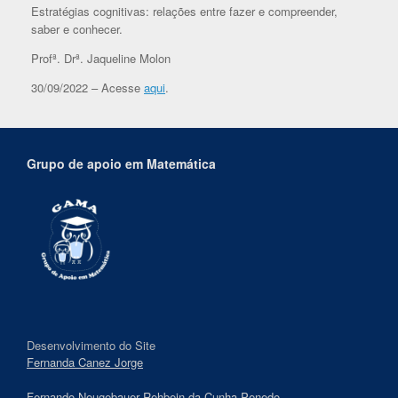
Estratégias cognitivas: relações entre fazer e compreender,
saber e conhecer.
Profª. Drª. Jaqueline Molon
30/09/2022 – Acesse
aqui
.
Grupo de apoio em Matemática
Desenvolvimento do Site
Fernanda Canez Jorge
Fernando Neugebauer Rehbein da Cunha Penedo