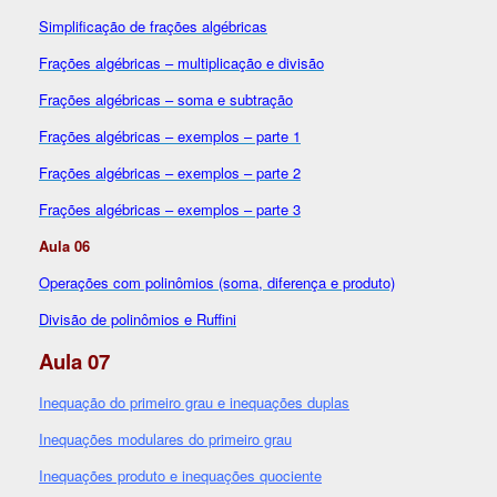
Simplificação de frações algébricas
Frações algébricas – multiplicação e divisão
Frações algébricas – soma e subtração
Frações algébricas – exemplos – parte 1
Frações algébricas – exemplos – parte 2
Frações algébricas – exemplos – parte 3
Aula 06
Operações com polinômios (soma, diferença e produto)
Divisão de polinômios e Ruffini
Aula 07
Inequação do primeiro grau e inequações duplas
Inequações modulares do primeiro grau
Inequações produto e inequações quociente