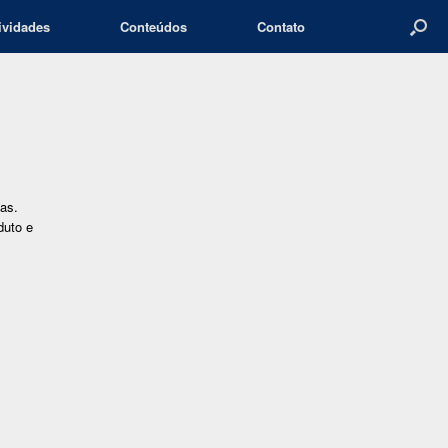
ividades
Conteúdos
Contato
m
as.
duto e