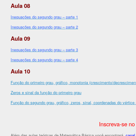
Aula 08
Inequações do segundo grau – parte 1
Inequações do segundo grau – parte 2
Aula 09
Inequações do segundo grau – parte 3
Inequações do segundo grau – parte 4
Aula 10
Função do primeiro grau, gráfico, monotonia (crescimento/decrescimen
Zeros e sinal da função do primeiro grau
Função do segundo grau, gráfico, zeros, sinal, coordenadas do vértic
Inscreva-se no
Além das aulas teóricas de Matemática Básica você encontrará,
cana