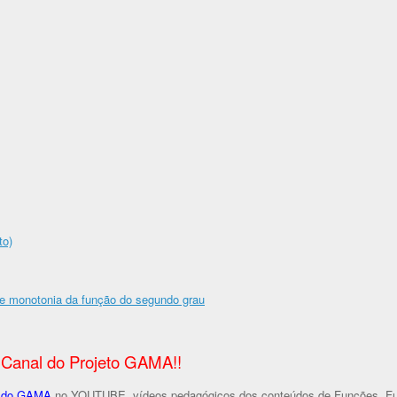
to)
e e monotonia da função do segundo grau
 Canal do Projeto GAMA!!
l do GAMA
no YOUTUBE, vídeos pedagógicos dos conteúdos de Funções, F