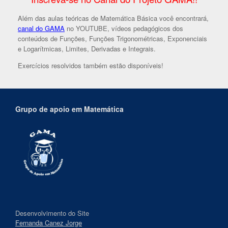
Além das aulas teóricas de Matemática Básica você encontrará,
canal do GAMA
no YOUTUBE, vídeos pedagógicos dos
conteúdos de Funções, Funções Trigonométricas, Exponenciais
e Logarítmicas, Limites, Derivadas e Integrais.
Exercícios resolvidos também estão disponíveis!
Grupo de apoio em Matemática
Desenvolvimento do Site
Fernanda Canez Jorge