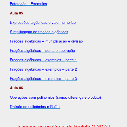
Fatoração – Exemplos
Aula 05
Expressões algébricas e valor numérico
Simplificação de frações algébricas
Frações algébricas – multiplicação e divisão
Frações algébricas – soma e subtração
Frações algébricas – exemplos – parte 1
Frações algébricas – exemplos – parte 2
Frações algébricas – exemplos – parte 3
Aula 06
Operações com polinômios (soma, diferença e produto)
Divisão de polinômios e Ruffini
Inscreva-se no Canal do Projeto GAMA!!