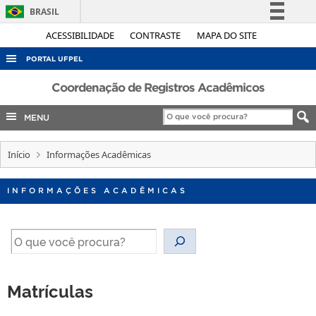
BRASIL
Simplifique!
ACESSIBILIDADE
CONTRASTE
MAPA DO SITE
Comunica BR
PORTAL UFPEL
Participe
ACESSO À INFORMAÇÃO
Coordenação de Registros Acadêmicos
Acesso à informação
AUDITORIA
MENU
Legislação
COBALTO
Canais
Início
Informações Acadêmicas
CONCURSOS
EDITAIS
INFORMAÇÕES ACADÊMICAS
INTERNACIONAL
OUVIDORIA
Pesquisar
PORTARIAS
TELEFONES
Matrículas