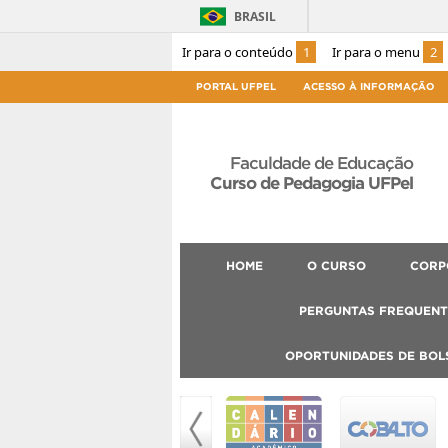
BRASIL
Ir para o conteúdo
1
Ir para o menu
2
PORTAL UFPEL
ACESSO À INFORMAÇÃO
Faculdade de Educação
Curso de Pedagogia UFPel
HOME
O CURSO
CORP
PERGUNTAS FREQUENT
OPORTUNIDADES DE BOL