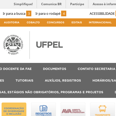
Simplifique!
Comunica BR
Participe
Acesso à infor
Ir para a busca
3
Ir para o rodapé
4
ACESSIBILIDADE
AUDITORIA
COBALTO
CONCURSOS
EDITAIS
INTERNACIONAL
O DOCENTE DA FAE
DOCUMENTOS
CONTATO SECRETARIA
ES
TUTORIAIS
AUXÍLIOS, REGISTROS
HORÁRIOS/SA
SAS, ESTÁGIOS NÃO OBRIGATÓRIOS, PROGRAMAS E PROJETOS