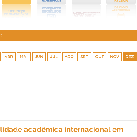
23
ABR
MAI
JUN
JUL
AGO
SET
OUT
NOV
DEZ
lidade acadêmica internacional em