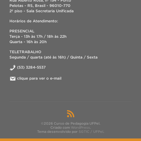
Rua Alberto Rosa, nº 154 - Porto
Pelotas - RS, Brasil - 96010-770
2º piso - Sala Secretaria Unificada
Horários de Atendimento:
PRESENCIAL
Terça - 13h às 17h / 18h às 22h
Quarta - 16h às 20h
TELETRABALHO
Segunda / quarta (até às 16h) / Quinta / Sexta
(53) 3284-5537
clique para ver o e-mail
©2026 Curso de Pedagogia UFPel.
Criado com
WordPress
.
Tema desenvolvido por
SGTIC / UFPel
.