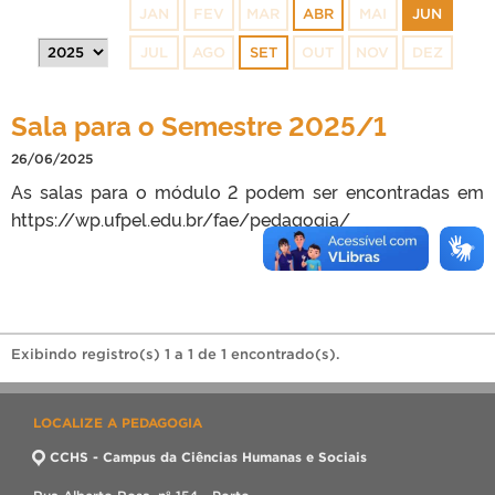
JAN
FEV
MAR
ABR
MAI
JUN
JUL
AGO
SET
OUT
NOV
DEZ
Sala para o Semestre 2025/1
26/06/2025
As salas para o módulo 2 podem ser encontradas em
https://wp.ufpel.edu.br/fae/pedagogia/
Exibindo registro(s) 1 a 1 de 1 encontrado(s).
LOCALIZE A PEDAGOGIA
CCHS - Campus da Ciências Humanas e Sociais