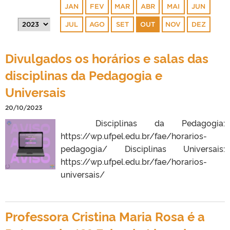
JAN
FEV
MAR
ABR
MAI
JUN
JUL
AGO
SET
OUT
NOV
DEZ
Divulgados os horários e salas das
disciplinas da Pedagogia e
Universais
20/10/2023
Disciplinas da Pedagogia:
https://wp.ufpel.edu.br/fae/horarios-
pedagogia/ Disciplinas Universais:
https://wp.ufpel.edu.br/fae/horarios-
universais/
Professora Cristina Maria Rosa é a