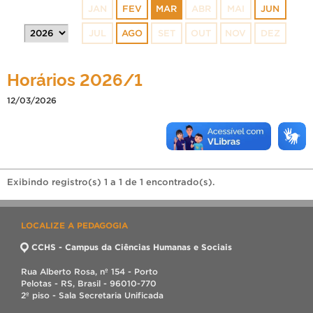
JAN
FEV
MAR
ABR
MAI
JUN
JUL
AGO
SET
OUT
NOV
DEZ
Horários 2026/1
12/03/2026
Exibindo registro(s) 1 a 1 de 1 encontrado(s).
LOCALIZE A PEDAGOGIA
CCHS - Campus da Ciências Humanas e Sociais
Rua Alberto Rosa, nº 154 - Porto
Pelotas - RS, Brasil - 96010-770
2º piso - Sala Secretaria Unificada