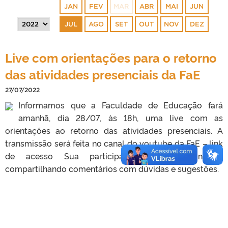
JAN
FEV
MAR
ABR
MAI
JUN
JUL
AGO
SET
OUT
NOV
DEZ
Live com orientações para o retorno
das atividades presenciais da FaE
27/07/2022
Informamos que a Faculdade de Educação fará
amanhã, dia 28/07, às 18h, uma live com as
orientações ao retorno das atividades presenciais. A
transmissão será feita no canal do youtube da FaE – link
de acesso Sua participação é imprescindível,
compartilhando comentários com dúvidas e sugestões.