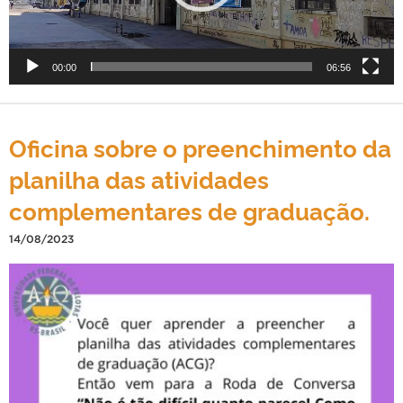
d
e
v
00:00
06:56
í
d
e
o
Oficina sobre o preenchimento da
planilha das atividades
complementares de graduação.
14/08/2023