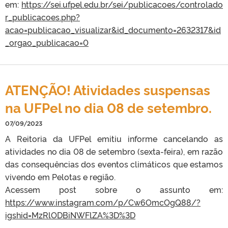
em:
https://sei.ufpel.edu.br/sei/publicacoes/controlado
r_publicacoes.php?
acao=publicacao_visualizar&id_documento=2632317&id
_orgao_publicacao=0
ATENÇÃO! Atividades suspensas
na UFPel no dia 08 de setembro.
07/09/2023
A Reitoria da UFPel emitiu informe cancelando as
atividades no dia 08 de setembro (sexta-feira), em razão
das consequências dos eventos climáticos que estamos
vivendo em Pelotas e região.
Acessem post sobre o assunto em:
https://www.instagram.com/p/Cw6OmcOgQ88/?
igshid=MzRlODBiNWFlZA%3D%3D