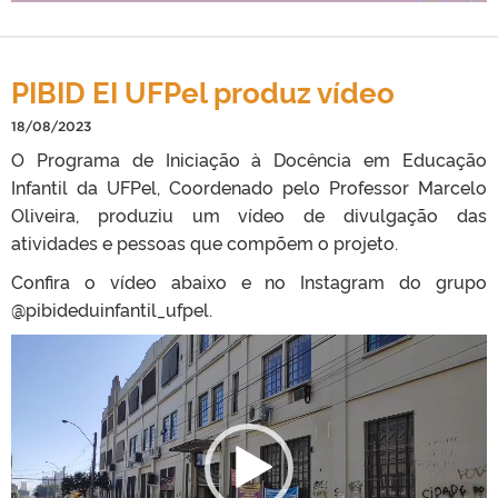
PIBID EI UFPel produz vídeo
18/08/2023
O Programa de Iniciação à Docência em Educação
Infantil da UFPel, Coordenado pelo Professor Marcelo
Oliveira, produziu um vídeo de divulgação das
atividades e pessoas que compõem o projeto.
Confira o vídeo abaixo e no Instagram do grupo
@pibideduinfantil_ufpel.
T
o
c
a
d
o
r