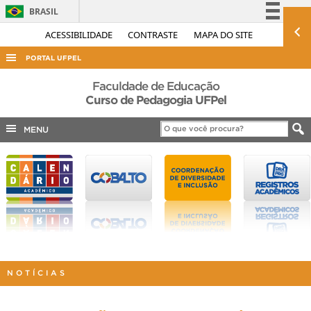
BRASIL
Simplifique!
ACESSIBILIDADE
CONTRASTE
MAPA DO SITE
Comunica BR
PORTAL UFPEL
Participe
ACESSO À INFORMAÇÃO
Faculdade de Educação
Acesso à informação
Curso de Pedagogia UFPel
AUDITORIA
Legislação
MENU
COBALTO
Canais
CONCURSOS
EDITAIS
INTERNACIONAL
OUVIDORIA
PORTARIAS
TELEFONES
NOTÍCIAS