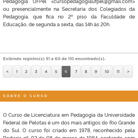
Pedagogia UFPel <cursopedagogiaufpel@gmail.com>
ou presencialmente na Secretaria dos Colegiados da
Pedagogia, que fica no 2º piso da Faculdade de
Educação, de segunda a sexta, das 14h às 20h.
Exibindo registro(s) 51 a 60 de 110 encontrado(s).
<
1
2
3
4
5
6
7
8
9
10
11
>
SOBRE O CURSO
O Curso de Licenciatura em Pedagogia da Universidade
Federal de Pelotas é um dos mais antigos do Rio Grande
do Sul. O curso foi criado em 1978, reconhecido pela
Portaria nº. 92 de 08 de março de 1984, contando com