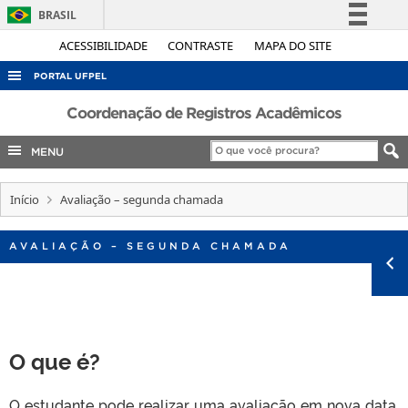
BRASIL
Simplifique!
ACESSIBILIDADE
CONTRASTE
MAPA DO SITE
Comunica BR
PORTAL UFPEL
Participe
ACESSO À INFORMAÇÃO
Coordenação de Registros Acadêmicos
Acesso à informação
AUDITORIA
MENU
Legislação
COBALTO
Canais
Início
Avaliação – segunda chamada
CONCURSOS
EDITAIS
AVALIAÇÃO – SEGUNDA CHAMADA
INTERNACIONAL
OUVIDORIA
PORTARIAS
O que é?
TELEFONES
O estudante pode realizar uma avaliação em nova data,