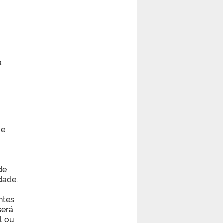
a
ue
de
dade.
ntes
será
l ou