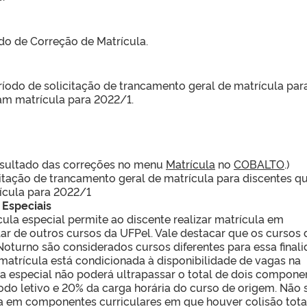
o de Correção de Matrícula.
íodo de solicitação de trancamento geral de matrícula par
ram matrícula para 2022/1.
resultado das correções no menu
Matrícula
no
COBALTO
.)
citação de trancamento geral de matrícula para discentes q
ícula para 2022/1
 Especiais
cula especial permite ao discente realizar matrícula em
r de outros cursos da UFPel. Vale destacar que os cursos 
oturno são considerados cursos diferentes para essa finali
atrícula está condicionada à disponibilidade de vagas na
ula especial não poderá ultrapassar o total de dois compone
íodo letivo e 20% da carga horária do curso de origem. Não 
la em componentes curriculares em que houver colisão tota