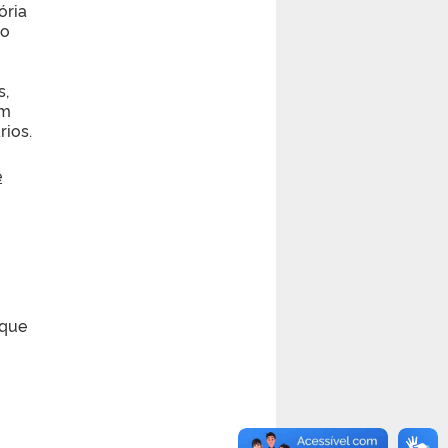
ória
do
s,
em
rios.
e
o
 que