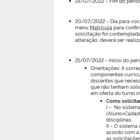
19/07/2022 – FIM do períod
20/07/2022 – Dia para você
menu
Matrícula
para confir
solicitação foi contemplada
alteração, deverá ser reali
21/07/2022 – Início do per
Orientações: A corre
componentes curricu
discentes que necess
que não tenham solic
em oferta do turno i
Como solicita
I – No siste
(Aluno>Cadast
disciplinas.
II – O sistema
acordo com a
as solicitações