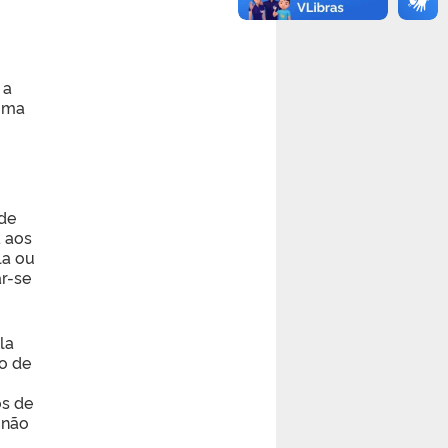
 a
guma
 de
 aos
la ou
r-se
la
o de
os de
 não