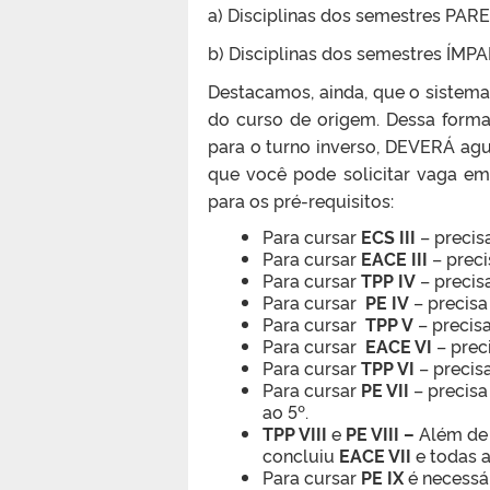
a) Disciplinas dos semestres PAR
b) Disciplinas dos semestres ÍMP
Destacamos, ainda, que o sistema
do curso de origem. Dessa forma,
para o turno inverso, DEVERÁ agu
que você pode solicitar vaga em a
para os pré-requisitos:
Para cursar
ECS III
– precis
Para cursar
EACE III
– preci
Para cursar
TPP IV
– precis
Para cursar
PE IV
– precisa
Para cursar
TPP V
– precisa
Para cursar
EACE VI
– prec
Para cursar
TPP VI
– precisa
Para cursar
PE VII
– precisa
ao 5º.
TPP VIII
e
PE VIII –
Além de
concluiu
EACE VII
e todas a
Para cursar
PE IX
é necessá