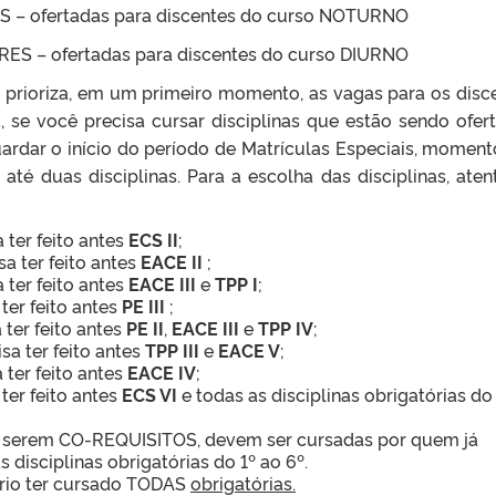
ES – ofertadas para discentes do curso NOTURNO
ARES – ofertadas para discentes do curso DIURNO
 prioriza, em um primeiro momento, as vagas para os disc
 se você precisa cursar disciplinas que estão sendo ofer
ardar o início do período de Matrículas Especiais, momen
té duas disciplinas. Para a escolha das disciplinas, aten
a ter feito antes
ECS II
;
sa ter feito antes
EACE II
;
a ter feito antes
EACE III
e
TPP I
;
 ter feito antes
PE III
;
 ter feito antes
PE II
,
EACE III
e
TPP IV
;
isa ter feito antes
TPP III
e
EACE V
;
 ter feito antes
EACE IV
;
 ter feito antes
ECS VI
e todas as disciplinas obrigatórias do
 serem CO-REQUISITOS, devem ser cursadas por quem já
s disciplinas obrigatórias do 1º ao 6º.
rio ter cursado TODAS
obrigatórias.