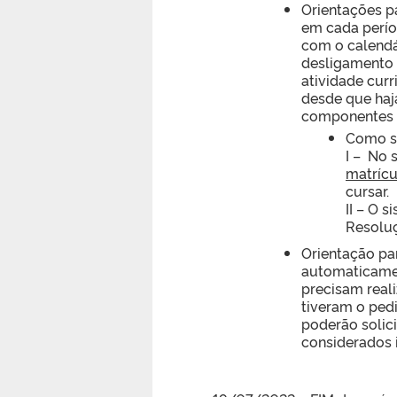
Orientações p
em cada perío
com o calendá
desligamento 
atividade curr
desde que haj
componentes c
Como so
I – No
matrícu
cursar.
II – O 
Resolu
Orientação pa
automaticamen
precisam real
tiveram o ped
poderão solici
considerados 