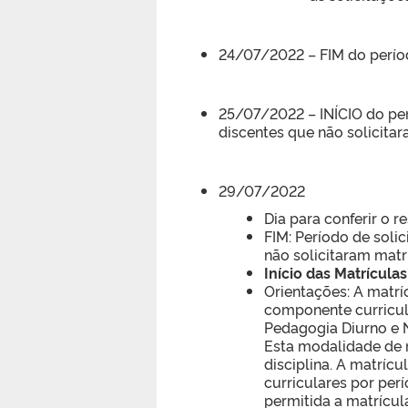
24/07/2022 – FIM do períod
25/07/2022 – INÍCIO do per
discentes que não solicita
29/07/2022
Dia para conferir o 
FIM: Período de soli
não solicitaram matr
Início das Matrículas
Orientações: A matrí
componente curricula
Pedagogia Diurno e N
Esta modalidade de m
disciplina. A matríc
curriculares por per
permitida a matrícu