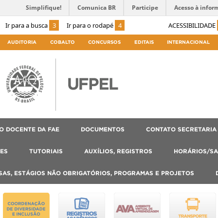
Simplifique!
Comunica BR
Participe
Acesso à infor
Ir para a busca
3
Ir para o rodapé
4
ACESSIBILIDADE
AUDITORIA
COBALTO
CONCURSOS
EDITAIS
INTERNACIONAL
O DOCENTE DA FAE
DOCUMENTOS
CONTATO SECRETARIA
ES
TUTORIAIS
AUXÍLIOS, REGISTROS
HORÁRIOS/SA
SAS, ESTÁGIOS NÃO OBRIGATÓRIOS, PROGRAMAS E PROJETOS