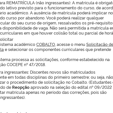
ara REMATRÍCULA (não ingressantes): A matrícula é obrigat
do letivo previsto para o funcionamento do curso, de acor
rio acadêmico. A ausência de matrícula poderá implicar no
do curso por abandono. Você poderá realizar qualquer
icular do seu curso de origem, ressalvados os pré-requisito
a disponibilidade de vaga. Não será permitida a matrícula 
urriculares em que houver colisão total ou parcial de horá
licitar
 sistema acadêmico
COBALTO
, acesse o menu
Solicitação d
la
e selecionar os componentes curriculares que pretende
sistema processa as solicitações, conforme estabelecido na
ção COCEPE nº 47/2018.
ra ingressantes: Discentes novos são matriculados
te em todas disciplinas do primeiro semestre; ou seja, nã
izar o procedimento de solicitação no Cobalto. (Estudantes
ido de
Reopção
aprovado na seleção do edital nº 09/2022
tar matrícula apenas no período das correções, pois são
ingressantes).