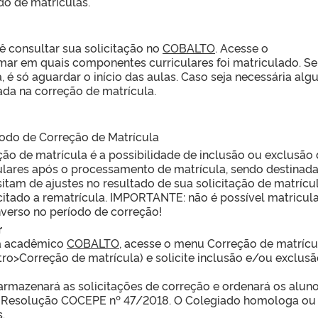
o de matrículas.
 consultar sua solicitação no
COBALTO
. Acesse o
mar em quais componentes curriculares foi matriculado. Se
, é só aguardar o início das aulas. Caso seja necessária al
zada na correção de matrícula.
íodo de Correção de Matrícula
ção de matrícula é a possibilidade de inclusão ou exclusão
lares após o processamento de matrícula, sendo destinada
itam de ajustes no resultado de sua solicitação de matrícu
itado a rematrícula. IMPORTANTE: não é possível matricula
nverso no período de correção!
r
ma acadêmico
COBALTO
, acesse o menu Correção de matrícu
ro>Correção de matrícula) e solicite inclusão e/ou exclusã
 armazenará as solicitações de correção e ordenará os alun
 Resolução COCEPE nº 47/2018. O Colegiado homologa ou
.