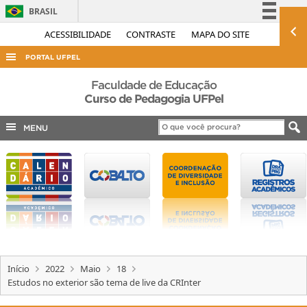
BRASIL
Simplifique!
ACESSIBILIDADE
CONTRASTE
MAPA DO SITE
Comunica BR
PORTAL UFPEL
Participe
ACESSO À INFORMAÇÃO
Faculdade de Educação
Acesso à informação
Curso de Pedagogia UFPel
AUDITORIA
Legislação
MENU
COBALTO
Canais
CONCURSOS
EDITAIS
INTERNACIONAL
OUVIDORIA
PORTARIAS
Início
2022
Maio
18
TELEFONES
Estudos no exterior são tema de live da CRInter