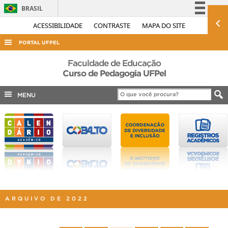
BRASIL
Simplifique!
ACESSIBILIDADE
CONTRASTE
MAPA DO SITE
Comunica BR
PORTAL UFPEL
Participe
ACESSO À INFORMAÇÃO
Faculdade de Educação
Acesso à informação
Curso de Pedagogia UFPel
AUDITORIA
Legislação
MENU
COBALTO
Canais
CONCURSOS
EDITAIS
INTERNACIONAL
OUVIDORIA
PORTARIAS
ARQUIVO DE 2022
TELEFONES