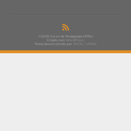
©2026 Curso de Pedagogia UFPel.
Criado com
WordPress
.
Tema desenvolvido por
SGTIC / UFPel
.