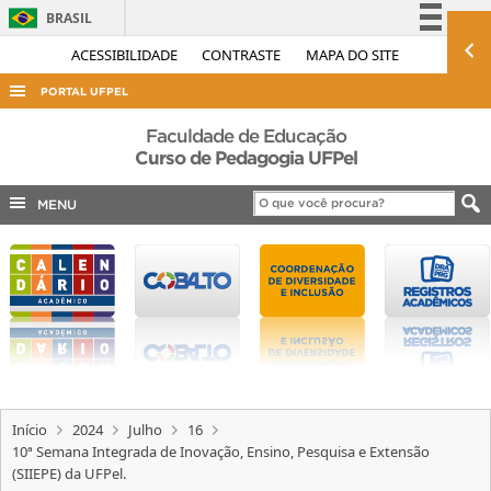
BRASIL
Simplifique!
ACESSIBILIDADE
CONTRASTE
MAPA DO SITE
Comunica BR
PORTAL UFPEL
Participe
ACESSO À INFORMAÇÃO
Faculdade de Educação
Acesso à informação
Curso de Pedagogia UFPel
AUDITORIA
Legislação
MENU
COBALTO
Canais
CONCURSOS
EDITAIS
INTERNACIONAL
OUVIDORIA
PORTARIAS
Início
2024
Julho
16
TELEFONES
10ª Semana Integrada de Inovação, Ensino, Pesquisa e Extensão
(SIIEPE) da UFPel.