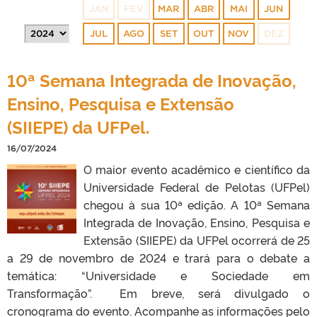
JAN
FEV
MAR
ABR
MAI
JUN
JUL
AGO
SET
OUT
NOV
DEZ
10ª Semana Integrada de Inovação,
Ensino, Pesquisa e Extensão
(SIIEPE) da UFPel.
16/07/2024
O maior evento acadêmico e científico da
Universidade Federal de Pelotas (UFPel)
chegou à sua 10ª edição. A 10ª Semana
Integrada de Inovação, Ensino, Pesquisa e
Extensão (SIIEPE) da UFPel ocorrerá de 25
a 29 de novembro de 2024 e trará para o debate a
temática: “Universidade e Sociedade em
Transformação”. Em breve, será divulgado o
cronograma do evento. Acompanhe as informações pelo