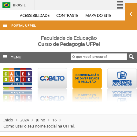
BRASIL
Simplifique!
ACESSIBILIDADE
CONTRASTE
MAPA DO SITE
Comunica BR
PORTAL UFPEL
Participe
ACESSO À INFORMAÇÃO
Faculdade de Educação
Acesso à informação
Curso de Pedagogia UFPel
AUDITORIA
Legislação
MENU
COBALTO
Canais
CONCURSOS
EDITAIS
INTERNACIONAL
OUVIDORIA
PORTARIAS
Início
2024
Julho
16
TELEFONES
Como usar o seu nome social na UFPel.