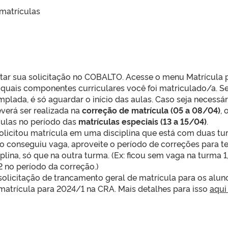
matrículas
ltar sua solicitação no COBALTO. Acesse o menu Matrícula 
 quais componentes curriculares você foi matriculado/a. Se
mplada, é só aguardar o início das aulas. Caso seja necessár
verá ser realizada na
correção de matrícula (05 a 08/04)
, 
ículas no período das
matrículas especiais (13 a 15/04)
.
licitou matrícula em uma disciplina que está com duas t
o conseguiu vaga, aproveite o período de correções para te
lina, só que na outra turma. (Ex: ficou sem vaga na turma 1
 no período da correção.)
 solicitação de trancamento geral de matrícula para os alun
matrícula para 2024/1 na CRA. Mais detalhes para isso
aqui