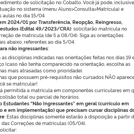
cedimento de solicitação no Cobalto. Você já pode, inclusive
 situação no sistema (menu Aluno>Consulta>Matrícula) e
 aulas no dia 15/04.
em 2024/01 por Transferência, Reopção, Reingresso,
estudos (Edital 49/2023/CRA)
: solicitarão matrícula no
reção de matrícula (de 5 a 08/04). Siga as orientações
s abaixo, referentes ao dia 5/04.
ara
não ingressantes
:
 as disciplinas indicadas nas orientações feitas nos dias 19 
o (caso não tenha comparecido na orientação, escolha as
inas mais atrasadas como prioridade).
inas que possuem pré-requisitos não cursados NÃO aparec
cê se matricular!
á permitida a matrícula em componentes curriculares em 
colisão total ou parcial de horários.
 Estudantes “Não Ingressantes” em geral (currículo em
o e em implementação) que precisam cursar disciplinas do
re
: Estas disciplinas somente estarão à disposição a partir 
 das Correções de matrículas (05/04).
licitar: