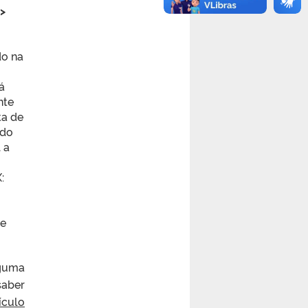
>
do na
á
nte
ta de
odo
 a
:
ue
lguma
saber
ículo