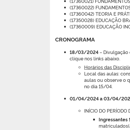
(17360021) FUNDAMENTOS
(17360022) FUNDAMENTOS
(17360042) TEORIA E PRÁ
(17350028) EDUCAÇÃO BRA
(17360009) EDUCAÇÃO INC
CRONOGRAMA
18/03/2024
– Divulgação d
clique nos links abaixo.
Horários das Discipl
Local das aulas: con
aulas ou observe o q
no dia 15/04.
01/04/2024 a 03/04/20
INÍCIO DO PERÍODO
Ingressantes
matriculados(a