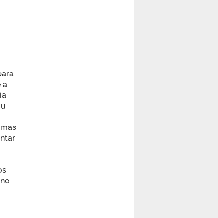
para
 a
ia
ou
urmas
ntar
,
os
 no