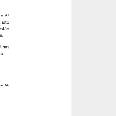
 e 5º
 isto
estão
e.
linas
e:
te-se