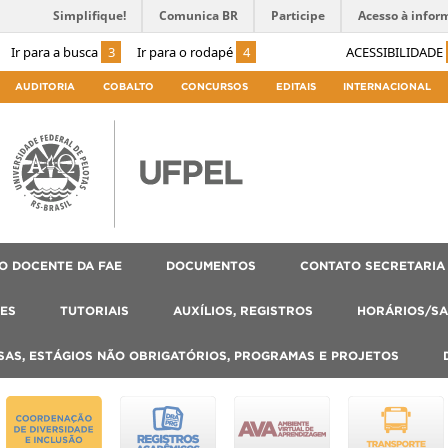
Simplifique!
Comunica BR
Participe
Acesso à infor
Ir para a busca
3
Ir para o rodapé
4
ACESSIBILIDADE
AUDITORIA
COBALTO
CONCURSOS
EDITAIS
INTERNACIONAL
O DOCENTE DA FAE
DOCUMENTOS
CONTATO SECRETARIA
ES
TUTORIAIS
AUXÍLIOS, REGISTROS
HORÁRIOS/SA
SAS, ESTÁGIOS NÃO OBRIGATÓRIOS, PROGRAMAS E PROJETOS