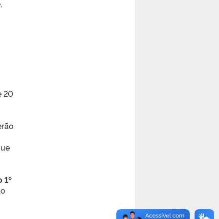
,
e 20
erão
que
 1º
do