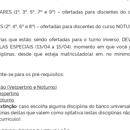
ARES (1º, 3º, 5º, 7º e 9º) – ofertadas para discentes do 
S (2º, 4º, 6º e 8º) – ofertadas para discentes do curso NOT
inas que estão sendo ofertadas para o turno inverso, D
LAS ESPECIAIS (13/04 a 15/04), momento em que você
ciplinas, desde que esteja matriculado(a) em, no mínim
nte-se para os pré-requisitos:
ção (Vespertino e Noturno)
espertino
Noturno
Extinção
: caso escolha alguma disciplina do banco universal
inas destas que valem como optativa (estas disciplinas nã
urrículo):