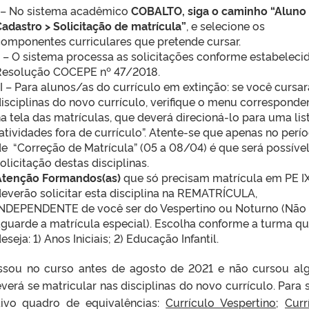
I – No sistema acadêmico
COBALTO, siga o caminho “Aluno 
adastro > Solicitação de matrícula”
, e selecione os
omponentes curriculares que pretende cursar.
I – O sistema processa as solicitações conforme estabeleci
Resolução COCEPE nº 47/2018.
II – Para alunos/as do currículo em extinção: se você cursar
isciplinas do novo currículo, verifique o menu corresponde
a tela das matrículas, que deverá direcioná-lo para uma lis
atividades fora de currículo”. Atente-se que apenas no perí
e “Correção de Matrícula” (05 a 08/04) é que será possível
olicitação destas disciplinas.
Atenção Formandos(as)
que só precisam matrícula em PE IX
everão solicitar esta disciplina na REMATRÍCULA,
INDEPENDENTE de você ser do Vespertino ou Noturno (Não
guarde a matrícula especial). Escolha conforme a turma q
eseja: 1) Anos Iniciais; 2) Educação Infantil.
ssou no curso antes de agosto de 2021 e não cursou a
everá se matricular nas disciplinas do novo currículo. Para 
tivo quadro de equivalências:
Currículo Vespertino
;
Curr