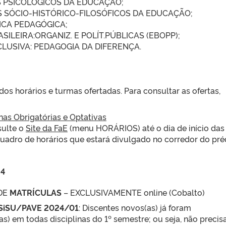
 PSICOLÓGICOS DA EDUCAÇÃO;
 SÓCIO-HISTÓRICO-FILOSÓFICOS DA EDUCAÇÃO;
TICA PEDAGÓGICA;
SILEIRA:ORGANIZ. E POLÍT.PÚBLICAS (EBOPP);
LUSIVA: PEDAGOGIA DA DIFERENÇA.
os horários e turmas ofertadas. Para consultar as ofertas,
inas Obrigatórias e Optativas
sulte o
Site da FaE
(menu HORÁRIOS) até o dia de início das
uadro de horários que estará divulgado no corredor do pré
24
 DE
MATRÍCULAS
– EXCLUSIVAMENTE online (Cobalto)
 SiSU/PAVE 2024/01
: Discentes novos(as) já foram
s) em todas disciplinas do 1º semestre; ou seja, não preci