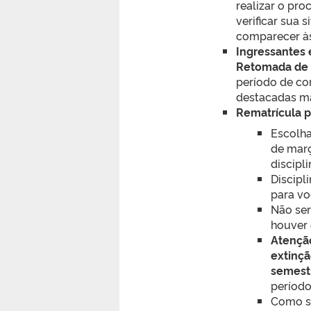
realizar o pro
verificar sua
comparecer às
Ingressantes 
Retomada de 
período de cor
destacadas mai
Rematrícula p
Escolha
de març
discipl
Discipl
para vo
Não ser
houver 
Atenção
extinçã
semest
período
Como so