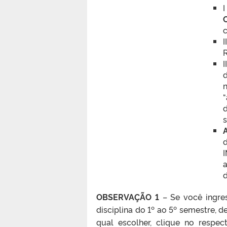
C
c
I
I
d
n
“
d
s
d
a
d
OBSERVAÇÃO 1
– Se você ingre
disciplina do 1º ao 5º semestre, d
qual escolher, clique no respec