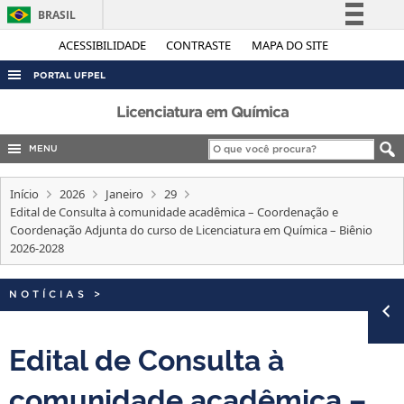
BRASIL
Simplifique!
ACESSIBILIDADE
CONTRASTE
MAPA DO SITE
Comunica BR
PORTAL UFPEL
Participe
ACESSO À INFORMAÇÃO
Licenciatura em Química
Acesso à informação
AUDITORIA
MENU
Legislação
COBALTO
Canais
Início
2026
Janeiro
29
CONCURSOS
Edital de Consulta à comunidade acadêmica – Coordenação e
Coordenação Adjunta do curso de Licenciatura em Química – Biênio
EDITAIS
2026-2028
INTERNACIONAL
OUVIDORIA
NOTÍCIAS
>
PORTARIAS
Edital de Consulta à
TELEFONES
comunidade acadêmica –