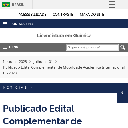
BRASIL
Simplifique!
ACESSIBILIDADE
CONTRASTE
MAPA DO SITE
Comunica BR
PORTAL UFPEL
Participe
ACESSO À INFORMAÇÃO
Licenciatura em Química
Acesso à informação
AUDITORIA
MENU
Legislação
COBALTO
Canais
Início
2023
Julho
01
CONCURSOS
Publicado Edital Complementar de Mobilidade Acadêmica Internacional
03/2023
EDITAIS
INTERNACIONAL
NOTÍCIAS
>
OUVIDORIA
PORTARIAS
Publicado Edital
TELEFONES
Complementar de