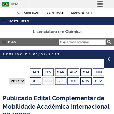
BRASIL
Simplifique!
ACESSIBILIDADE
CONTRASTE
MAPA DO SITE
Comunica BR
PORTAL UFPEL
Participe
ACESSO À INFORMAÇÃO
Licenciatura em Química
Acesso à informação
AUDITORIA
MENU
Legislação
COBALTO
Canais
ARQUIVO DE 01/07/2023
CONCURSOS
EDITAIS
JAN
FEV
MAR
ABR
MAI
JUN
INTERNACIONAL
JUL
AGO
SET
OUT
NOV
DEZ
OUVIDORIA
PORTARIAS
Publicado Edital Complementar de
TELEFONES
Mobilidade Acadêmica Internacional