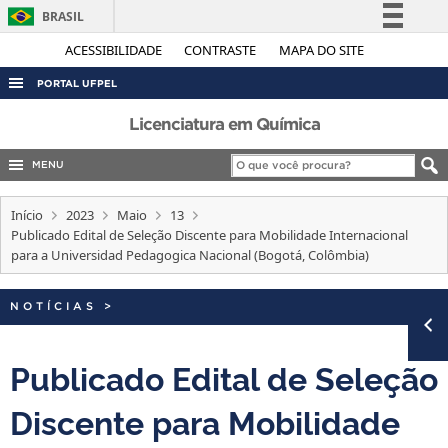
BRASIL
Simplifique!
ACESSIBILIDADE
CONTRASTE
MAPA DO SITE
Comunica BR
PORTAL UFPEL
Participe
ACESSO À INFORMAÇÃO
Licenciatura em Química
Acesso à informação
AUDITORIA
MENU
Legislação
COBALTO
Canais
Início
2023
Maio
13
CONCURSOS
Publicado Edital de Seleção Discente para Mobilidade Internacional
para a Universidad Pedagogica Nacional (Bogotá, Colômbia)
EDITAIS
INTERNACIONAL
NOTÍCIAS
>
OUVIDORIA
PORTARIAS
Publicado Edital de Seleção
TELEFONES
Discente para Mobilidade