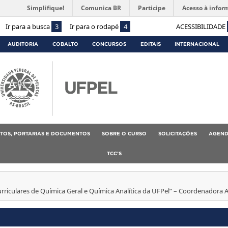
Simplifique!
Comunica BR
Participe
Acesso à infor
Ir para a busca
3
Ir para o rodapé
4
ACESSIBILIDADE
AUDITORIA
COBALTO
CONCURSOS
EDITAIS
INTERNACIONAL
TOS, PORTARIAS E DOCUMENTOS
SOBRE O CURSO
SOLICITAÇÕES
AGEND
TCC’S
riculares de Química Geral e Química Analítica da UFPel” – Coordenadora A