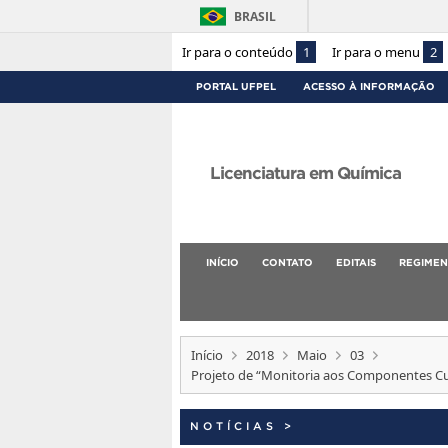
BRASIL
Ir para o conteúdo
1
Ir para o menu
2
PORTAL UFPEL
ACESSO À INFORMAÇÃO
Licenciatura em Química
INÍCIO
CONTATO
EDITAIS
REGIMEN
Início
2018
Maio
03
Projeto de “Monitoria aos Componentes Cur
NOTÍCIAS
>