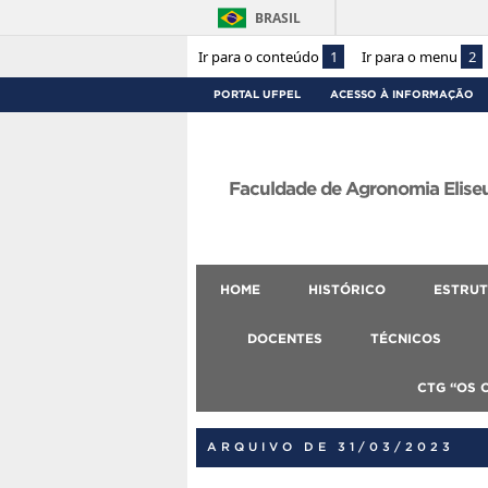
BRASIL
Ir para o conteúdo
1
Ir para o menu
2
PORTAL UFPEL
ACESSO À INFORMAÇÃO
Faculdade de Agronomia Eliseu
HOME
HISTÓRICO
ESTRUT
DOCENTES
TÉCNICOS
CTG “OS 
ARQUIVO DE 31/03/2023