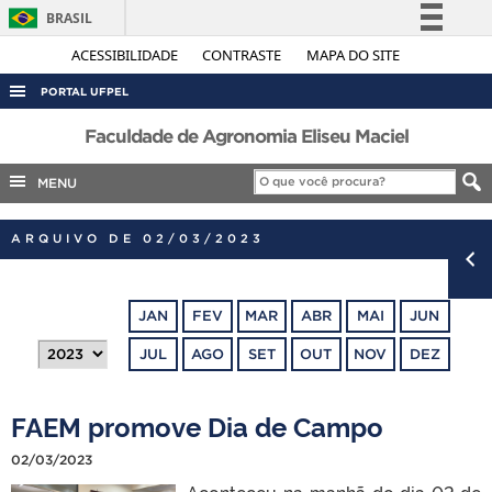
BRASIL
Simplifique!
ACESSIBILIDADE
CONTRASTE
MAPA DO SITE
Comunica BR
PORTAL UFPEL
Participe
ACESSO À INFORMAÇÃO
Faculdade de Agronomia Eliseu Maciel
Acesso à informação
AUDITORIA
MENU
Legislação
COBALTO
Canais
ARQUIVO DE 02/03/2023
CONCURSOS
EDITAIS
JAN
FEV
MAR
ABR
MAI
JUN
INTERNACIONAL
JUL
AGO
SET
OUT
NOV
DEZ
OUVIDORIA
PORTARIAS
FAEM promove Dia de Campo
TELEFONES
02/03/2023
Aconteceu na manhã do dia 02 de