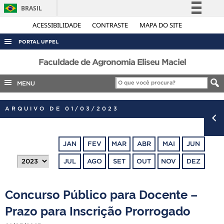
BRASIL
Simplifique!
ACESSIBILIDADE
CONTRASTE
MAPA DO SITE
Comunica BR
PORTAL UFPEL
Participe
ACESSO À INFORMAÇÃO
Faculdade de Agronomia Eliseu Maciel
Acesso à informação
AUDITORIA
MENU
Legislação
COBALTO
Canais
ARQUIVO DE 01/03/2023
CONCURSOS
EDITAIS
JAN
FEV
MAR
ABR
MAI
JUN
INTERNACIONAL
JUL
AGO
SET
OUT
NOV
DEZ
OUVIDORIA
PORTARIAS
Concurso Público para Docente –
TELEFONES
Prazo para Inscrição Prorrogado