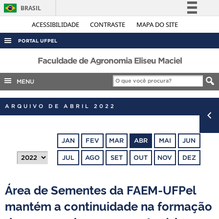
BRASIL
Simplifique!
ACESSIBILIDADE
CONTRASTE
MAPA DO SITE
Comunica BR
PORTAL UFPEL
Participe
ACESSO À INFORMAÇÃO
Faculdade de Agronomia Eliseu Maciel
Acesso à informação
AUDITORIA
MENU
Legislação
COBALTO
Canais
ARQUIVO DE ABRIL 2022
CONCURSOS
EDITAIS
JAN
FEV
MAR
ABR
MAI
JUN
INTERNACIONAL
JUL
AGO
SET
OUT
NOV
DEZ
OUVIDORIA
PORTARIAS
Área de Sementes da FAEM-UFPel
TELEFONES
mantém a continuidade na formação