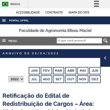
BRASIL
Simplifique!
ACESSIBILIDADE
CONTRASTE
MAPA DO SITE
Comunica BR
PORTAL UFPEL
Participe
ACESSO À INFORMAÇÃO
Faculdade de Agronomia Eliseu Maciel
Acesso à informação
AUDITORIA
MENU
Legislação
COBALTO
Canais
ARQUIVO DE 05/04/2022
CONCURSOS
EDITAIS
JAN
FEV
MAR
ABR
MAI
JUN
INTERNACIONAL
JUL
AGO
SET
OUT
NOV
DEZ
OUVIDORIA
PORTARIAS
Retificação do Edital de
TELEFONES
Redistribuição de Cargos – Área: