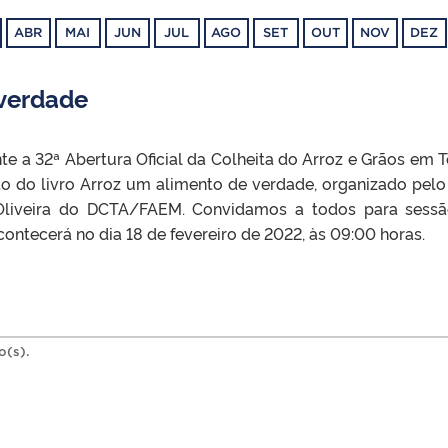
ABR
MAI
JUN
JUL
AGO
SET
OUT
NOV
DEZ
 verdade
e a 32ª Abertura Oficial da Colheita do Arroz e Grãos em T
o do livro Arroz um alimento de verdade, organizado pelo 
 Oliveira do DCTA/FAEM. Convidamos a todos para sess
ontecerá no dia 18 de fevereiro de 2022, às 09:00 horas.
o(s).