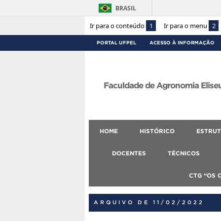
BRASIL
Ir para o conteúdo
1
Ir para o menu
2
PORTAL UFPEL
ACESSO À INFORMAÇÃO
Faculdade de Agronomia Eliseu
HOME
HISTÓRICO
ESTRUT
DOCENTES
TÉCNICOS
CTG “OS 
ARQUIVO DE 11/02/2022