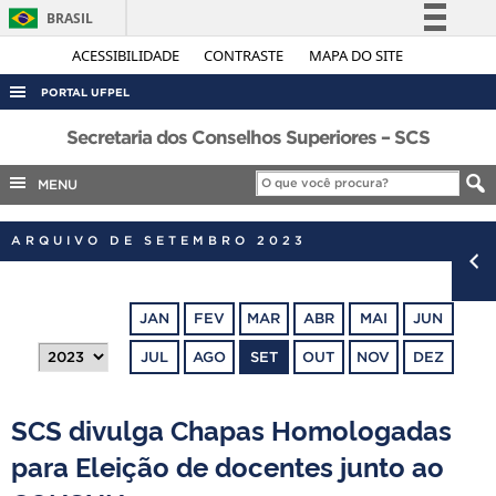
BRASIL
Simplifique!
ACESSIBILIDADE
CONTRASTE
MAPA DO SITE
Comunica BR
PORTAL UFPEL
Participe
ACESSO À INFORMAÇÃO
Secretaria dos Conselhos Superiores – SCS
Acesso à informação
AUDITORIA
MENU
Legislação
COBALTO
Canais
ARQUIVO DE SETEMBRO 2023
CONCURSOS
EDITAIS
JAN
FEV
MAR
ABR
MAI
JUN
INTERNACIONAL
JUL
AGO
SET
OUT
NOV
DEZ
OUVIDORIA
PORTARIAS
SCS divulga Chapas Homologadas
TELEFONES
para Eleição de docentes junto ao