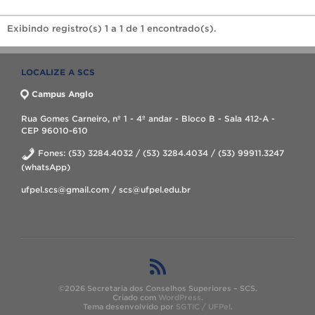
Exibindo registro(s) 1 a 1 de 1 encontrado(s).
LOCALIZE A SCS
Campus Anglo
Rua Gomes Carneiro, nº 1 - 4º andar - Bloco B - Sala 412-A -
CEP 96010-610
Fones: (53) 3284.4032 / (53) 3284.4034 / (53) 99911.3247
(whatsApp)
ufpel.scs@gmail.com / scs@ufpel.edu.br
©2026 Secretaria dos Conselhos Superiores – SCS.
Criado com
WordPress
.
Tema desenvolvido por
SGTIC / UFPel
.