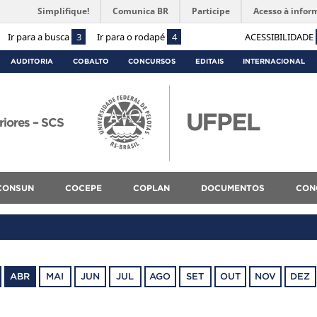
Simplifique!
Comunica BR
Participe
Acesso à infor
Ir para a busca
3
Ir para o rodapé
4
ACESSIBILIDADE
AUDITORIA
COBALTO
CONCURSOS
EDITAIS
INTERNACIONAL
riores – SCS
CONSUN
COCEPE
COPLAN
DOCUMENTOS
CON
ABR
MAI
JUN
JUL
AGO
SET
OUT
NOV
DEZ