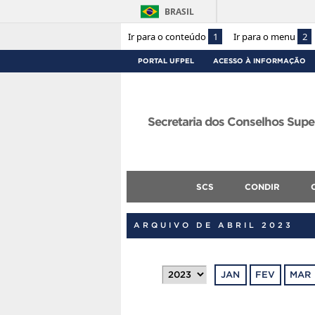
BRASIL
Ir para o conteúdo
1
Ir para o menu
2
PORTAL UFPEL
ACESSO À INFORMAÇÃO
Secretaria dos Conselhos Supe
SCS
CONDIR
ARQUIVO DE ABRIL 2023
JAN
FEV
MAR