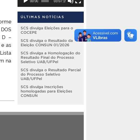
00:00
03:07:19
ÚLTIMAS NOTÍCIAS
forme
S DOS
SCS divulga Eleições para o
COCEPE
 D –
SCS divulga o Resultado da
e as
Eleição CONSUN 01/2026
Lista
SCS divulga a Homologação do
Resultado Final do Processo
em na
Seletivo UAB/UFPel
SCS divulga o Resultado Parcial
do Processo Seletivo
UAB/UFPel
SCS divulga Inscrições
homologadas para Eleições
CONSUN