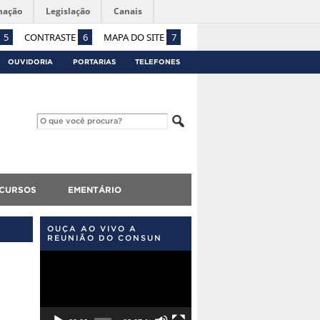
mação
Legislação
Canais
5
CONTRASTE
6
MAPA DO SITE
7
OUVIDORIA
PORTARIAS
TELEFONES
CURSOS
EMENTÁRIO
OUÇA AO VIVO A
REUNIÃO DO CONSUN
Tocador
de
vídeo